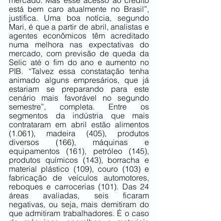
mercado. Mas esse acesso ao crédito 
está bem caro atualmente no Brasil”, 
justifica. Uma boa notícia, segundo 
Mari, é que a partir de abril, analistas e 
agentes econômicos têm acreditado 
numa melhora nas expectativas do 
mercado, com previsão de queda da 
Selic até o fim do ano e aumento no 
PIB. “Talvez essa constatação tenha 
animado alguns empresários, que já 
estariam se preparando para este 
cenário mais favorável no segundo 
semestre”, completa. Entre os 
segmentos da indústria que mais 
contrataram em abril estão alimentos 
(1.061), madeira (405), produtos 
diversos (166), máquinas e 
equipamentos (161), petróleo (145), 
produtos químicos (143), borracha e 
material plástico (109), couro (103) e 
fabricação de veículos automotores, 
reboques e carrocerias (101). Das 24 
áreas avaliadas, seis ficaram 
negativas, ou seja, mais demitiram do 
que admitiram trabalhadores. É o caso 