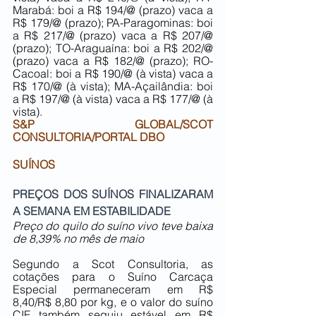
Marabá: boi a R$ 194/@ (prazo) vaca a 
R$ 179/@ (prazo); PA-Paragominas: boi 
a R$ 217/@ (prazo) vaca a R$ 207/@ 
(prazo); TO-Araguaína: boi a R$ 202/@ 
(prazo) vaca a R$ 182/@ (prazo); RO-
Cacoal: boi a R$ 190/@ (à vista) vaca a 
R$ 170/@ (à vista); MA-Açailândia: boi 
a R$ 197/@ (à vista) vaca a R$ 177/@ (à 
vista).
S&P GLOBAL/SCOT 
CONSULTORIA/PORTAL DBO
SUÍNOS
PREÇOS DOS SUÍNOS FINALIZARAM 
A SEMANA EM ESTABILIDADE
Preço do quilo do suíno vivo teve baixa 
de 8,39% no mês de maio
Segundo a Scot Consultoria, as 
cotações para o Suíno Carcaça 
Especial permaneceram em R$ 
8,40/R$ 8,80 por kg, e o valor do suíno 
CIF também seguiu estável em R$ 