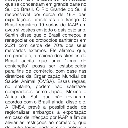
que se concentram em grande parte no 
Sul do Brasil. O Rio Grande do Sul é 
responsável por cerca de 16% das 
exportações brasileiras de frango. O 
Brasil registrou 19 surtos de IAAP em 
aves silvestres em todo o país este ano. 
Santin disse que o Brasil começou a 
renegociar os protocolos sanitários em 
2021 com cerca de 70% dos seus 
mercados externos. Ele afirmou que, 
em princípio, a maioria dos clientes do 
Brasil aceita que uma "zona de 
contenção" possa ser estabelecida 
para fins de comércio, com base nas 
diretrizes da Organização Mundial de 
Saúde Animal (OMSA). Essas regras, 
no entanto, podem não satisfazer 
compradores como Japão, México e 
África do Sul, que não revisaram 
acordos com o Brasil ainda, disse ele. 
A OMSA prevê a possibilidade de 
regionalizar embargos à exportação 
em caso de infecção por IAAP, a fim de 
aliviar as restrições ao comércio, que 
de outra forma poderiam se aplicar a 