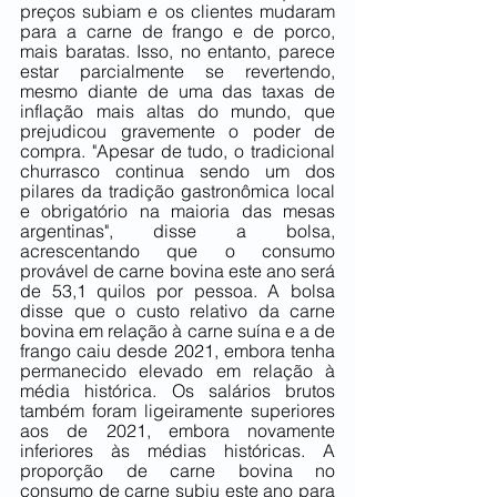
preços subiam e os clientes mudaram 
para a carne de frango e de porco, 
mais baratas. Isso, no entanto, parece 
estar parcialmente se revertendo, 
mesmo diante de uma das taxas de 
inflação mais altas do mundo, que 
prejudicou gravemente o poder de 
compra. "Apesar de tudo, o tradicional 
churrasco continua sendo um dos 
pilares da tradição gastronômica local 
e obrigatório na maioria das mesas 
argentinas", disse a bolsa, 
acrescentando que o consumo 
provável de carne bovina este ano será 
de 53,1 quilos por pessoa. A bolsa 
disse que o custo relativo da carne 
bovina em relação à carne suína e a de 
frango caiu desde 2021, embora tenha 
permanecido elevado em relação à 
média histórica. Os salários brutos 
também foram ligeiramente superiores 
aos de 2021, embora novamente 
inferiores às médias históricas. A 
proporção de carne bovina no 
consumo de carne subiu este ano para 