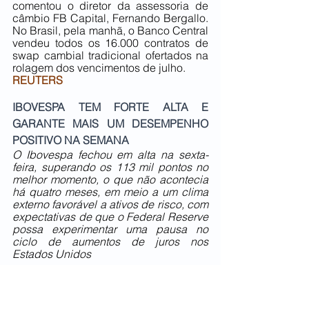
comentou o diretor da assessoria de 
câmbio FB Capital, Fernando Bergallo. 
No Brasil, pela manhã, o Banco Central 
vendeu todos os 16.000 contratos de 
swap cambial tradicional ofertados na 
rolagem dos vencimentos de julho.
REUTERS
IBOVESPA TEM FORTE ALTA E 
GARANTE MAIS UM DESEMPENHO 
POSITIVO NA SEMANA
O Ibovespa fechou em alta na sexta-
feira, superando os 113 mil pontos no 
melhor momento, o que não acontecia 
há quatro meses, em meio a um clima 
externo favorável a ativos de risco, com 
expectativas de que o Federal Reserve 
possa experimentar uma pausa no 
ciclo de aumentos de juros nos 
Estados Unidos
Índice de referência do mercado 
acionário brasileiro, o Ibovespa subiu 
1,8%, a 112.558,15 pontos, chegando 