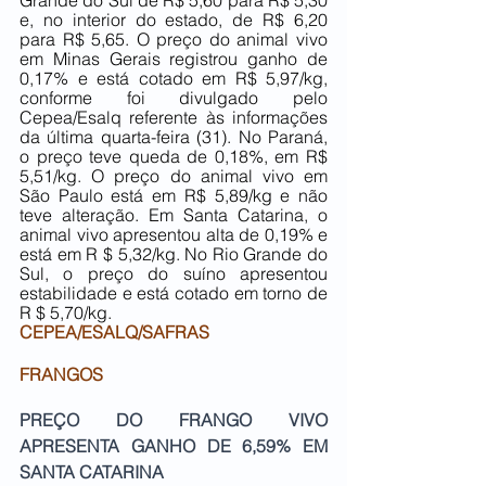
Grande do Sul de R$ 5,60 para R$ 5,30 
e, no interior do estado, de R$ 6,20 
para R$ 5,65. O preço do animal vivo 
em Minas Gerais registrou ganho de 
0,17% e está cotado em R$ 5,97/kg, 
conforme foi divulgado pelo 
Cepea/Esalq referente às informações 
da última quarta-feira (31). No Paraná, 
o preço teve queda de 0,18%, em R$ 
5,51/kg. O preço do animal vivo em 
São Paulo está em R$ 5,89/kg e não 
teve alteração. Em Santa Catarina, o 
animal vivo apresentou alta de 0,19% e 
está em R $ 5,32/kg. No Rio Grande do 
Sul, o preço do suíno apresentou 
estabilidade e está cotado em torno de 
R $ 5,70/kg.
CEPEA/ESALQ/SAFRAS
FRANGOS
PREÇO DO FRANGO VIVO 
APRESENTA GANHO DE 6,59% EM 
SANTA CATARINA