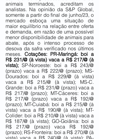
animais terminados, acreditam os 
analistas. Na opinião da S&P Global, 
somente a partir do final de junho/23, o 
mercado esboça uma situação de 
maior equilíbrio na relação entre oferta 
e demanda, em razão de uma possível 
menor disponibilidade de animais para 
abate, após o intenso processo de 
desova da safra verificado nos últimos 
meses. 
Cotações: PR-Maringá: boi a 
R$ 231/@ (à vista) vaca a R$ 217/@ (à 
vista);
 SP-Noroeste: boi a R$ 243/@ 
(prazo) vaca a R$ 222/@ (prazo); MS-
Dourados: boi a R$ 229/@ (à vista) 
vaca a R$ 215/@ (à vista); MS-C. 
Grande: boi a R$ 231/@ (prazo) vaca a 
R$ 217/@ (prazo); MT-Cáceres: boi a 
R$ 217/@ (prazo) vaca a R$ 192/@ 
(prazo); MT-Cuiabá: boi a R$ 215/@ (à 
vista) vaca a R$ 190/@ (à vista); MT-
Colíder: boi a R$ 210/@ (à vista) vaca a 
R$ 187/@ (à vista); GO-Goiânia: boi a 
R$ 217/@ (prazo) vaca R$ 192/@ 
(prazo); RS-Fronteira: boi a R$ 270/@ (à 
vista) vaca a R$ 240/@ (à vista); PA-