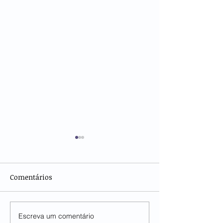
Comentários
Escreva um comentário
CLIPPING DO SINDICARNE
CLIPPING DO SI