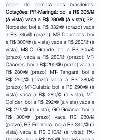
poder de compra dos brasileiros
. 
Cotações: PR-Maringá: boi a R$ 305/@ 
(à vista) vaca a R$ 280/@ (à vista); 
SP-
Noroeste: boi a R$ 332/@ (prazo) vaca 
a R$ 285/@ (prazo); MS-Dourados: boi 
a R$ 300/@ (à vista) vaca a R$ 280/@ (à 
vista); MS-C. Grande: boi a R$ 305/@ 
(prazo) vaca a R$ 280/@ (prazo); MT-
Cáceres: boi a R$ 290/@ (prazo) vaca a 
R$ 280/@ (prazo); MT- Tangará: boi a 
R$ 290/@ (prazo) vaca a R$ 280/@ 
(prazo); MT-Cuiabá: boi a R$ 290/@ (à 
vista) vaca a R$ 280/@ (à vista); MT-
Colíder: boi a R$ 292/@ (à vista) vaca a 
R$ 275/@ (à vista); GO-Goiânia: boi a 
R$ 300/@ (prazo) vaca R$ 280/@ 
(prazo); RS-Fronteira: boi a R$ 340/@ (à 
vista) vaca a R$ 310/@ (à vista); PA-
Marabá: boi a R$ 285/@ (prazo) vaca a 