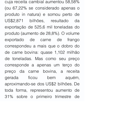
cuja receita cambial aumentou 58,58% 
(ou 67,22% se considerado apenas o 
produto in natura) e somou perto de 
US$2,871 bilhões, resultado da 
exportação de 525,6 mil toneladas do 
produto (aumento de 28,8%). O volume 
exportado de carne de frango 
correspondeu a mais que o dobro do 
de carne bovina: quase 1,102 milhão 
de toneladas. Mas como seu preço 
corresponde a apenas um terço do 
preço da carne bovina, a receita 
gerada ficou bem aquém, 
aproximando-se dos US$2 bilhões. De 
toda forma, representou aumento de 
31% sobre o primeiro trimestre de 
2021, correspondendo a 36,26% da 
receita cambial das carnes em 2022. 
Só a carne suína permanece com 