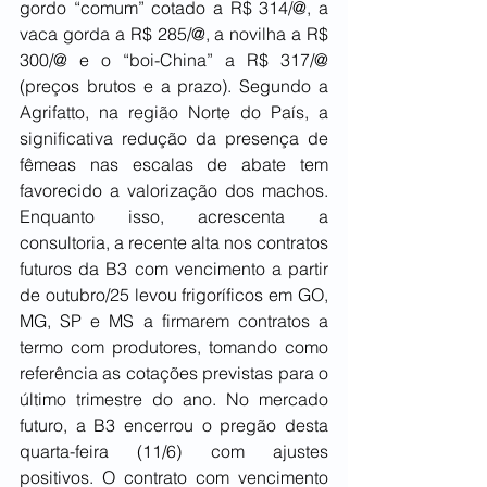
gordo “comum” cotado a R$ 314/@, a 
vaca gorda a R$ 285/@, a novilha a R$ 
300/@ e o “boi-China” a R$ 317/@ 
(preços brutos e a prazo). Segundo a 
Agrifatto, na região Norte do País, a 
significativa redução da presença de 
fêmeas nas escalas de abate tem 
favorecido a valorização dos machos. 
Enquanto isso, acrescenta a 
consultoria, a recente alta nos contratos 
futuros da B3 com vencimento a partir 
de outubro/25 levou frigoríficos em GO, 
MG, SP e MS a firmarem contratos a 
termo com produtores, tomando como 
referência as cotações previstas para o 
último trimestre do ano. No mercado 
futuro, a B3 encerrou o pregão desta 
quarta-feira (11/6) com ajustes 
positivos. O contrato com vencimento 