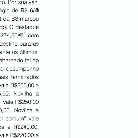
o. Por sua vez, 
gio de R$ 6/@ 
) da B3 marcou 
rdo. O destaque 
274,35/@, com 
estino para as 
nte os últimos. 
barcado foi de 
o o desempenho 
is terminados 
vale R$260,00 a 
00. Novilha a 
 vale R$250,00 
00. Novilha a 
i comum” vale 
a a R$240,00. 
ale R$220,00 a 