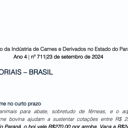
o da Indústria de
Carnes e Derivados no Estado do Pa
Ano 4
 | 
nº 711
|
23 de setembro
de 2024
ORIAIS – BRASIL
rme no curto prazo
e animais para abate, sobretudo de fêmeas, e o aq
rne bovina ajudam a sustentar cotações entre R$ 2
o Paraná, o boi vale R$270,00 por arroba. Vaca a R$240