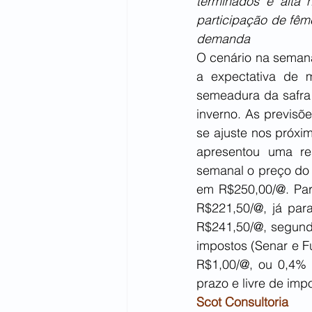
terminados e alta 
participação de fêm
demanda
O cenário na seman
a expectativa de 
semeadura da safra 
inverno. As previsõ
se ajuste nos próxi
apresentou uma re
semanal o preço do 
em R$250,00/@. Para
R$221,50/@, já par
R$241,50/@, segundo
impostos (Senar e Fu
R$1,00/@, ou 0,4%
prazo e livre de imp
Scot Consultoria