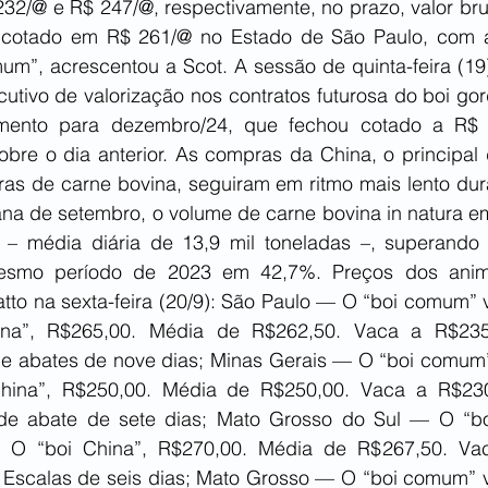
32/@ e R$ 247/@, respectivamente, no prazo, valor brut
á cotado em R$ 261/@ no Estado de São Paulo, com á
um”, acrescentou a Scot. A sessão de quinta-feira (19
cutivo de valorização nos contratos futurosa do boi go
imento para dezembro/24, que fechou cotado a R$ 
bre o dia anterior. As compras da China, o principal d
ras de carne bovina, seguiram em ritmo mais lento dura
a de setembro, o volume de carne bovina in natura em
s – média diária de 13,9 mil toneladas –, superand
esmo período de 2023 em 42,7%. Preços dos anima
atto na sexta-feira (20/9): São Paulo — O “boi comum” 
ina”, R$265,00. Média de R$262,50. Vaca a R$235,
e abates de nove dias; Minas Gerais — O “boi comum”
hina”, R$250,00. Média de R$250,00. Vaca a R$230,
de abate de sete dias; Mato Grosso do Sul — O “bo
. O “boi China”, R$270,00. Média de R$267,50. Vac
 Escalas de seis dias; Mato Grosso — O “boi comum” v