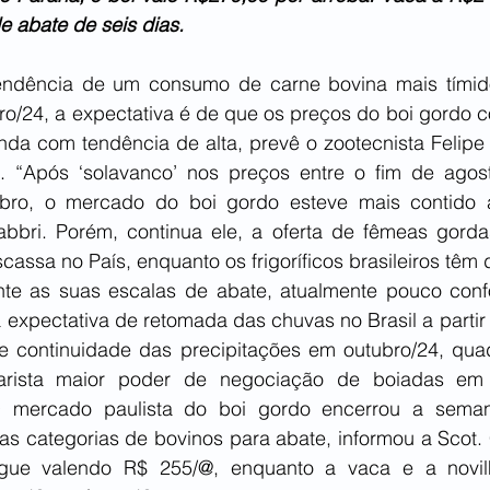
e abate de seis dias.
endência de um consumo de carne bovina mais tímid
ro/24, a expectativa é de que os preços do boi gordo c
da com tendência de alta, prevê o zootecnista Felipe F
. “Após ‘solavanco’ nos preços entre o fim de agost
bro, o mercado do boi gordo esteve mais contido a
bbri. Porém, continua ele, a oferta de fêmeas gorda
assa no País, enquanto os frigoríficos brasileiros têm d
e as suas escalas de abate, atualmente pouco confor
 expectativa de retomada das chuvas no Brasil a partir n
e continuidade das precipitações em outubro/24, qua
rista maior poder de negociação de boiadas em 
O mercado paulista do boi gordo encerrou a sema
as categorias de bovinos para abate, informou a Scot. 
ue valendo R$ 255/@, enquanto a vaca e a novil