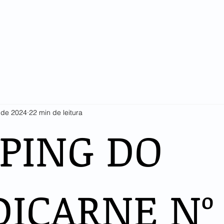
SINDICARNE
COTAÇÕES E ESTATÍSTICAS
ASSOCIADOS
LI
. de 2024
22 min de leitura
PPING DO
DICARNE Nº 