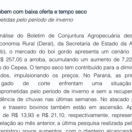
obem com baixa oferta e tempo seco
tidas pelo período de inverno
lise do Boletim de Conjuntura Agropecuária dese
onomia Rural (Deral), da Secretaria de Estado da Ag
b), o mercado do boi gordo apresenta um cenário d
R$ 257,05 a arroba, acumulando um aumento de 7,22
do Cepea. O tempo seco tem contribuído para a diminu
dos, impulsionando os preços. No Paraná, as princ
gado de corte enfrentam uma situação s
rometidas pelo período de inverno e sem a recuper
idência de chuvas nas últimas semanas. No atacado 
o e traseiro bovinos também estão em ascensão. Ap
de R$ 13,93 e R$ 21,10, respectivamente, represent
ação ao mês anterior, a última pesquisa realizada pelo
registrou novos aumentos, com o dianteiro alcançand