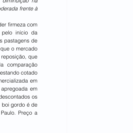
 diminuição na 
erada frente à 
er firmeza com 
elo início da 
s pastagens de 
 que o mercado 
 reposição, que 
Na comparação 
estando cotado 
ercializada em 
, apregoada em 
descontados os 
 boi gordo é de 
aulo. Preço a 