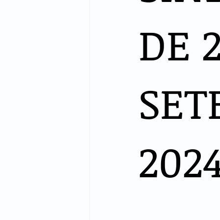
DE 
SET
202