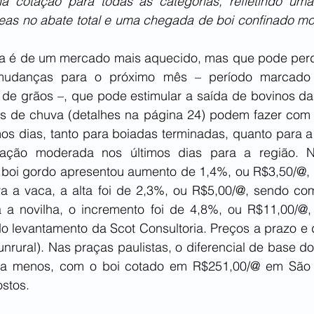
na cotação para todas as categorias, refletindo uma
eas no abate total e uma chegada de boi confinado mod
a é de um mercado mais aquecido, mas que pode perd
mudanças para o próximo mês – período marcado p
de grãos –, que pode estimular a saída de bovinos da
es de chuva (detalhes na página 24) podem fazer com
mos dias, tanto para boiadas terminadas, quanto para a
ação moderada nos últimos dias para a região. 
boi gordo apresentou aumento de 1,4%, ou R$3,50/@, 
 a vaca, a alta foi de 2,3%, ou R$5,00/@, sendo com
a a novilha, o incremento foi de 4,8%, ou R$11,00/@
 levantamento da Scot Consultoria. Preços a prazo e 
nrural). Nas praças paulistas, o diferencial de base do
 a menos, com o boi cotado em R$251,00/@ em São P
ostos.