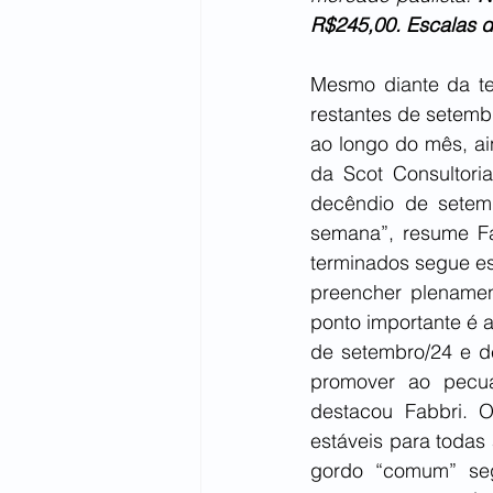
R$245,00. Escalas d
Mesmo diante da t
restantes de setemb
ao longo do mês, ain
da Scot Consultoria
decêndio de setem
semana”, resume Fa
terminados segue esc
preencher plenament
ponto importante é a
de setembro/24 e d
promover ao pecua
destacou Fabbri. 
estáveis para todas 
gordo “comum” seg