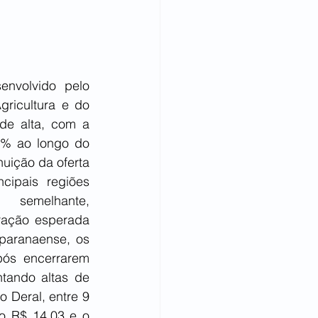
nvolvido pelo 
ricultura e do 
e alta, com a 
% ao longo do 
ição da oferta 
ipais regiões 
emelhante, 
ação esperada 
paranaense, os 
ós encerrarem 
ando altas de 
 Deral, entre 9 
o R$ 14,03 e o 