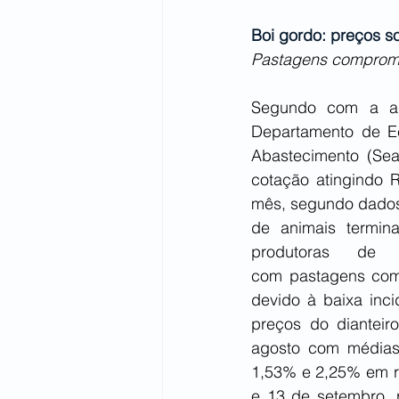
Boi gordo: preços s
Pastagens comprome
Segundo com a aná
Departamento de Ec
Abastecimento (Sea
cotação atingindo 
mês, segundo dados 
de animais termina
produtoras de 
com pastagens comp
devido à baixa inc
preços do dianteir
agosto com médias 
1,53% e 2,25% em rel
e 13 de setembro, 