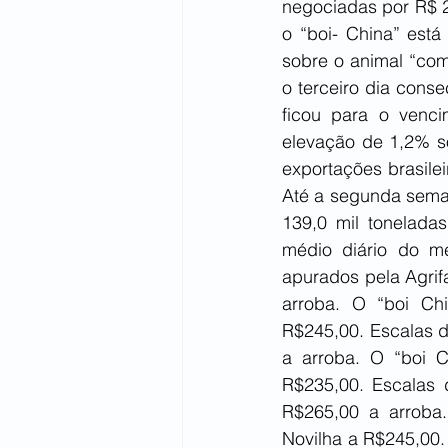
negociadas por R$ 2
o “boi- China” est
sobre o animal “com
o terceiro dia conse
ficou para o venc
elevação de 1,2% so
exportações brasilei
Até a segunda seman
139,0 mil tonelada
médio diário do m
apurados pela Agrif
arroba. O “boi Ch
R$245,00. Escalas d
a arroba. O “boi C
R$235,00. Escalas 
R$265,00 a arroba
Novilha a R$245,00.