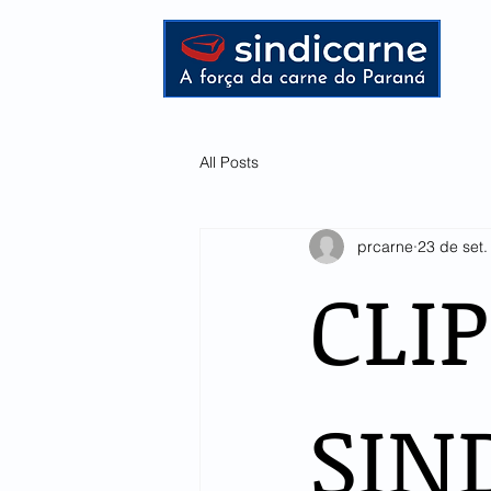
HOME
All Posts
prcarne
23 de set
CLI
SIN