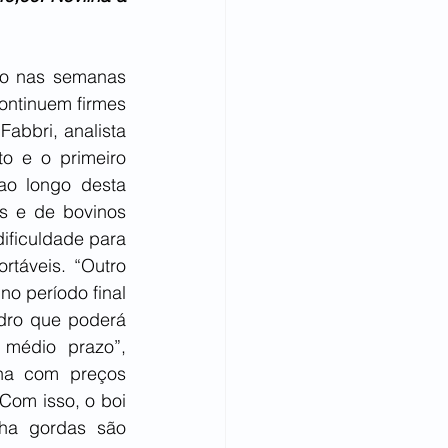
o nas semanas 
ontinuem firmes 
abbri, analista 
o e o primeiro 
o longo desta 
s e de bovinos 
ificuldade para 
táveis. “Outro 
o período final 
dro que poderá 
médio prazo”, 
na com preços 
Com isso, o boi 
ha gordas são 