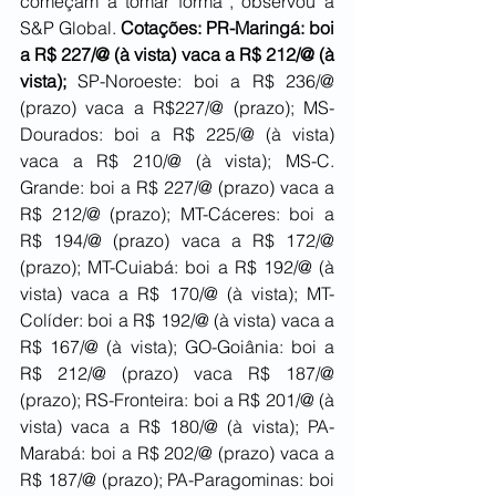
começam a tomar forma”, observou a 
S&P Global. 
Cotações: PR-Maringá: boi 
a R$ 227/@ (à vista) vaca a R$ 212/@ (à 
vista);
 SP-Noroeste: boi a R$ 236/@ 
(prazo) vaca a R$227/@ (prazo); MS-
Dourados: boi a R$ 225/@ (à vista) 
vaca a R$ 210/@ (à vista); MS-C. 
Grande: boi a R$ 227/@ (prazo) vaca a 
R$ 212/@ (prazo); MT-Cáceres: boi a 
R$ 194/@ (prazo) vaca a R$ 172/@ 
(prazo); MT-Cuiabá: boi a R$ 192/@ (à 
vista) vaca a R$ 170/@ (à vista); MT-
Colíder: boi a R$ 192/@ (à vista) vaca a 
R$ 167/@ (à vista); GO-Goiânia: boi a 
R$ 212/@ (prazo) vaca R$ 187/@ 
(prazo); RS-Fronteira: boi a R$ 201/@ (à 
vista) vaca a R$ 180/@ (à vista); PA-
Marabá: boi a R$ 202/@ (prazo) vaca a 
R$ 187/@ (prazo); PA-Paragominas: boi 