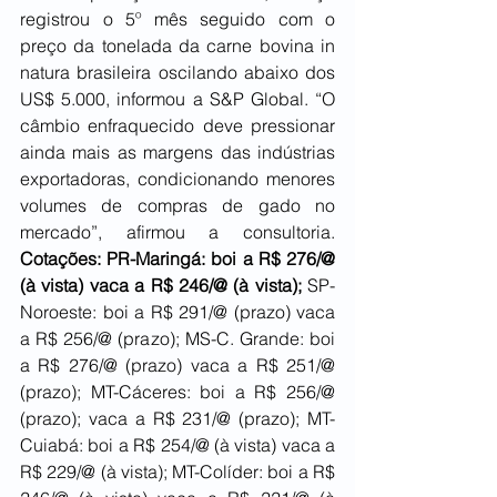
registrou o 5º mês seguido com o 
preço da tonelada da carne bovina in 
natura brasileira oscilando abaixo dos 
US$ 5.000, informou a S&P Global. “O 
câmbio enfraquecido deve pressionar 
ainda mais as margens das indústrias 
exportadoras, condicionando menores 
volumes de compras de gado no 
mercado”, afirmou a consultoria. 
Cotações: PR-Maringá: boi a R$ 276/@ 
(à vista) vaca a R$ 246/@ (à vista);
 SP-
Noroeste: boi a R$ 291/@ (prazo) vaca 
a R$ 256/@ (prazo); MS-C. Grande: boi 
a R$ 276/@ (prazo) vaca a R$ 251/@ 
(prazo); MT-Cáceres: boi a R$ 256/@ 
(prazo); vaca a R$ 231/@ (prazo); MT-
Cuiabá: boi a R$ 254/@ (à vista) vaca a 
R$ 229/@ (à vista); MT-Colíder: boi a R$ 