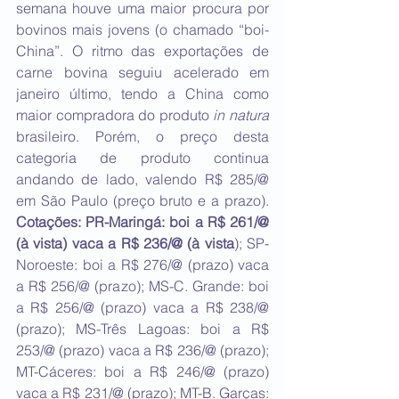
semana houve uma maior procura por 
bovinos mais jovens (o chamado “boi-
China”. O ritmo das exportações de 
carne bovina seguiu acelerado em 
janeiro último, tendo a China como 
maior compradora do produto 
in natura
brasileiro. Porém, o preço desta 
categoria de produto continua 
andando de lado, valendo R$ 285/@ 
em São Paulo (preço bruto e a prazo). 
Cotações: PR-Maringá: boi a R$ 261/@ 
(à vista) vaca a R$ 236/@ (à vista
); SP-
Noroeste: boi a R$ 276/@ (prazo) vaca 
a R$ 256/@ (prazo); MS-C. Grande: boi 
a R$ 256/@ (prazo) vaca a R$ 238/@ 
(prazo); MS-Três Lagoas: boi a R$ 
253/@ (prazo) vaca a R$ 236/@ (prazo); 
MT-Cáceres: boi a R$ 246/@ (prazo) 
vaca a R$ 231/@ (prazo); MT-B. Garças: 