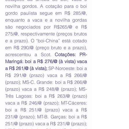
novilha gordos. A cotação para o boi 
gordo paulista segue em R$ 285/@, 
enquanto a vaca e a novilha gordas 
são negociados por R$265/@ e R$ 
275/@, respectivamente (preços brutos 
e a prazo). O “boi-China” está cotado 
em R$ 290/@ (preço bruto e a prazo), 
acrescentou a Scot. 
Cotações: PR-
Maringá: boi a R$ 276/@ (à vista) vaca 
a R$ 261/@ (à vista);
 SP-Noroeste: boi a 
R$ 291/@ (prazo) vaca a R$ 266/@ 
(prazo); MS-C. Grande: boi a R$ 266/@ 
(prazo) vaca a R$ 248/@ (prazo); MS-
Três Lagoas: boi a R$ 263/@ (prazo) 
vaca a R$ 246/@ (prazo); MT-Cáceres: 
boi a R$ 251/@ (prazo) vaca a R$ 
231/@ (prazo); MT-B. Garças: boi a R$ 
251/@ (prazo) vaca a R$ 231/@ (prazo); 