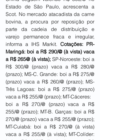
Estado de São Paulo, acrescenta a 
Scot. No mercado atacadista da carne 
bovina, a procura por reposição por 
parte da cadeia de distribuição e 
varejo permanece fraca e irregular, 
informa a IHS Markit. 
Cotações: PR-
Maringá: boi a R$ 290/@ (à vista) vaca 
a R$ 265@ (à vista);
 SP-Noroeste: boi a 
R$ 300/@ (prazo) vaca a R$ 280/@ 
(prazo); MS-C. Grande: boi a R$ 275/@ 
(prazo) vaca a R$ 260/@ (prazo); MS-
Três Lagoas: boi a R$ 275/@ (prazo) 
vaca a R$ 255/@ (prazo); MT-Cáceres:
boi a R$ 270/@ (prazo) vaca a R$ 
255/@ (prazo); MT-B. Garças: boi a R$ 
270/@ (prazo) vaca a R$ 255/@ (prazo); 
MT-Cuiabá: boi a R$ 270/@ (à vista) 
vaca a R$ 255/@ (à vista); MT-Colíder: 