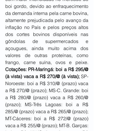
boi gordo, devido ao enfraquecimento 
da demanda interna pela carne bovina, 
altamente prejudicada pelo avanço da 
inflação no País e pelos preços altos 
dos cortes bovinos disponíveis nas 
gôndolas de supermercados e 
açougues, ainda muito acima dos 
valores de outras proteínas, como 
frango, carne suína, ovos e peixe. 
Cotações: PR-Maringá: boi a R$ 295/@ 
(à vista) vaca a R$ 270/@ (à vista); 
SP-
Noroeste: boi a R$ 310/@ (prazo) vaca 
a R$ 270/@ (prazo); MS-C. Grande: boi 
a R$ 280/@ (prazo) vaca a R$ 260/@ 
(prazo); MS-Três Lagoas: boi a R$ 
285/@ (prazo) vaca a R$ 265/@ (prazo); 
MT-Cáceres: boi a R$ 272/@ (prazo) 
vaca a R$ 255/@ (prazo); MT-B. Garças: 