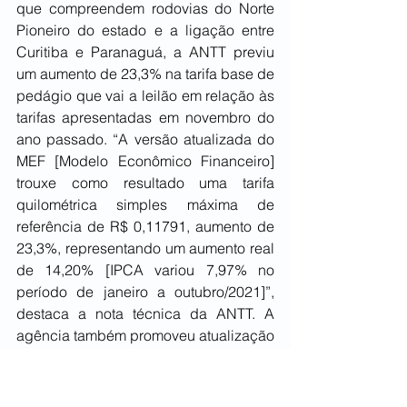
que compreendem rodovias do Norte 
Pioneiro do estado e a ligação entre 
Curitiba e Paranaguá, a ANTT previu 
um aumento de 23,3% na tarifa base de 
pedágio que vai a leilão em relação às 
tarifas apresentadas em novembro do 
ano passado. “A versão atualizada do 
MEF [Modelo Econômico Financeiro] 
trouxe como resultado uma tarifa 
quilométrica simples máxima de 
referência de R$ 0,11791, aumento de 
23,3%, representando um aumento real 
de 14,20% [IPCA variou 7,97% no 
período de janeiro a outubro/2021]”, 
destaca a nota técnica da ANTT. A 
agência também promoveu atualização 
nos Trechos de Cobertura de Pedágio 
(TCPs) de três das sete praças do lote, 
reduzindo em 32% o trecho de 