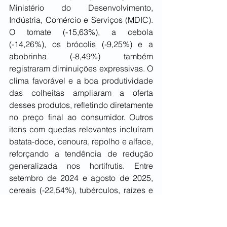
Ministério do Desenvolvimento, 
Indústria, Comércio e Serviços (MDIC). 
O tomate (-15,63%), a cebola 
(-14,26%), os brócolis (-9,25%) e a 
abobrinha (-8,49%) também 
registraram diminuições expressivas. O 
clima favorável e a boa produtividade 
das colheitas ampliaram a oferta 
desses produtos, refletindo diretamente 
no preço final ao consumidor. Outros 
itens com quedas relevantes incluíram 
batata-doce, cenoura, repolho e alface, 
reforçando a tendência de redução 
generalizada nos hortifrutis. Entre 
setembro de 2024 e agosto de 2025, 
cereais (-22,54%), tubérculos, raízes e 
legumes (-11,17%) e frutas (-9,40%) 
registraram quedas importantes, 
contribuindo para manter o custo de 