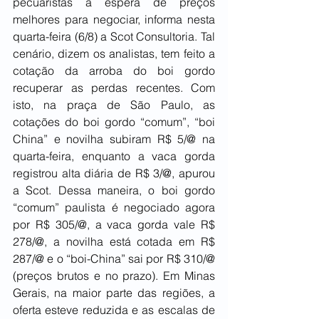
pecuaristas à espera de preços 
melhores para negociar, informa nesta 
quarta-feira (6/8) a Scot Consultoria. Tal 
cenário, dizem os analistas, tem feito a 
cotação da arroba do boi gordo 
recuperar as perdas recentes. Com 
isto, na praça de São Paulo, as 
cotações do boi gordo “comum”, “boi 
China” e novilha subiram R$ 5/@ na 
quarta-feira, enquanto a vaca gorda 
registrou alta diária de R$ 3/@, apurou 
a Scot. Dessa maneira, o boi gordo 
“comum” paulista é negociado agora 
por R$ 305/@, a vaca gorda vale R$ 
278/@, a novilha está cotada em R$ 
287/@ e o “boi-China” sai por R$ 310/@ 
(preços brutos e no prazo). Em Minas 
Gerais, na maior parte das regiões, a 
oferta esteve reduzida e as escalas de 