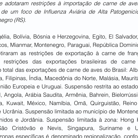
e adotaram restrições à importação de carne de aves
de um foco de Influenza Aviária de Alta Patogenici
egro (RS). 
ia, Bolívia, Bósnia e Herzegovina, Egito, El Salvador,
ocos, Mianmar, Montenegro, Paraguai, República Dominic
tiraram as restrições de exportação à carne de frango
s restrições das exportações brasileiras de carn
total das exportações de carne de aves do Brasil: Albâ
, Filipinas, Índia, Macedônia do Norte, Malásia, Mauritâ
União Europeia e Uruguai. Suspensão restrita ao estado
l, Angola, Arábia Saudita, Armênia, Bahrein, Bielorrússi
, Kuwait, México, Namíbia, Omã, Quirguistão, Reino 
 e Ucrânia. Suspensão limitada ao município de Monteneg
idos e Jordânia. Suspensão limitada à zona: Hong K
ão Cristóvão e Nevis, Singapura, Suriname e Uz
onas específicas é denominado regionalização, confor