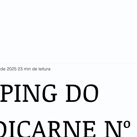
SINDICARNE
COTAÇÕES E ESTATÍSTICAS
ASSOCIADOS
LI
. de 2025
23 min de leitura
PPING DO
DICARNE Nº