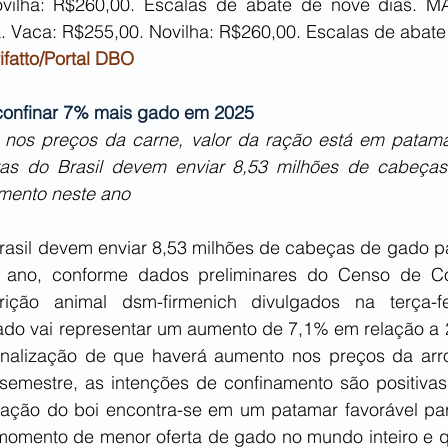
vilha: R$260,00. Escalas de abate de nove dias. M
. Vaca: R$255,00. Novilha: R$260,00. Escalas de abate 
ifatto/Portal DBO
confinar 7% mais gado em 2025
nos preços da carne, valor da ração está em patamar
stas do Brasil devem enviar 8,53 milhões de cabeça
mento neste ano
rasil devem enviar 8,53 milhões de cabeças de gado p
e ano, conforme dados preliminares do Censo de Co
ição animal dsm-firmenich divulgados na terça-fei
tado vai representar um aumento de 7,1% em relação a 
inalização de que haverá aumento nos preços da arr
emestre, as intenções de confinamento são positivas 
ação do boi encontra-se em um patamar favorável para
omento de menor oferta de gado no mundo inteiro e 