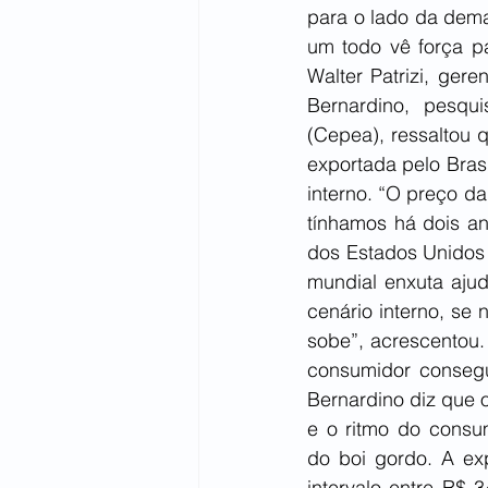
para o lado da dem
um todo vê força p
Walter Patrizi, ger
Bernardino, pesqu
(Cepea), ressaltou 
exportada pelo Bras
interno. “O preço da
tínhamos há dois an
dos Estados Unidos o
mundial enxuta ajud
cenário interno, se
sobe”, acrescentou.
consumidor consegu
Bernardino diz que 
e o ritmo do consum
do boi gordo. A ex
intervalo entre R$ 