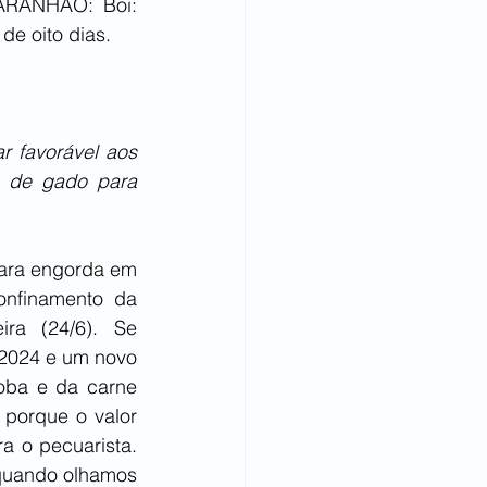
ARANHÃO: Boi: 
de oito dias.
 favorável aos 
s de gado para 
ara engorda em 
nfinamento da 
ra (24/6). Se 
2024 e um novo 
oba e da carne 
porque o valor 
 o pecuarista. 
quando olhamos 