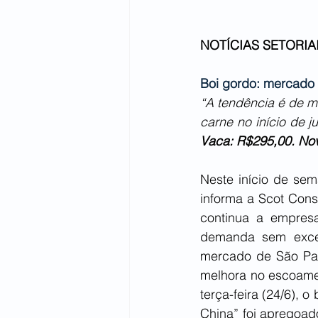
NOTÍCIAS SETORIAI
Boi gordo: mercado 
“A tendência é de m
carne no início de j
Vaca: R$295,00. Novi
Neste início de sem
informa a Scot Cons
continua a empresa
demanda sem exced
mercado de São Pau
melhora no escoamen
terça-feira (24/6), 
China” foi apregoad