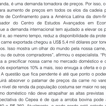
anda, é uma demanda tomadora de preços. Por isso, 
ara aumento de preços em todos os elos da cadeia pe
ente de Confinamento para a América Latina da dsm-fir
isador do Centro de Estudos Avançados em Econo
que a demanda internacional tem ajudado a elevar os p
il e, ao mesmo tempo, reduz a disponibilidade da prote
 carne exportada chegou a US$ 5,4 mil dólares por tone
os. Isso mostra um olhar do mundo pela nossa carne, 
u de outros compradores”, afirmou o especialista. “Por 
a a precificar nossa carne no mercado doméstico e o
 nós exportamos 10% a mais, isso enxuga a oferta e o p
 A questão que fica pendente é até que ponto o pode
irá absorver o patamar de preços da carne no varej
o nível de renda da população costuma ser maior no se
o doméstico não deve atrapalhar as altas previstas 
pectativa do Cepea é de que a arroba bovina pode a
340 e R$ 360. Atualmente, o gado gordo está cotado 