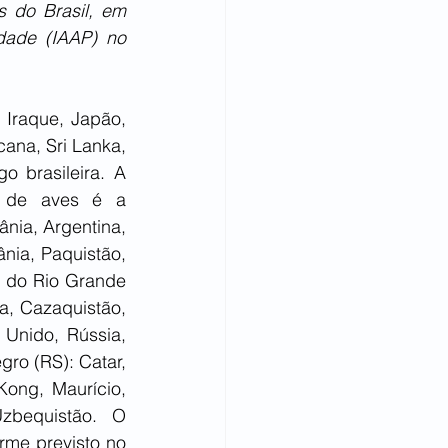
 do Brasil, em 
dade (IAAP) no 
 Iraque, Japão, 
ana, Sri Lanka, 
 brasileira. A 
e de aves é a 
nia, Argentina, 
nia, Paquistão, 
 do Rio Grande 
a, Cazaquistão, 
Unido, Rússia, 
ro (RS): Catar, 
ong, Maurício, 
bequistão. O 
me previsto no 