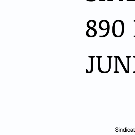
890
JUN
Sindica