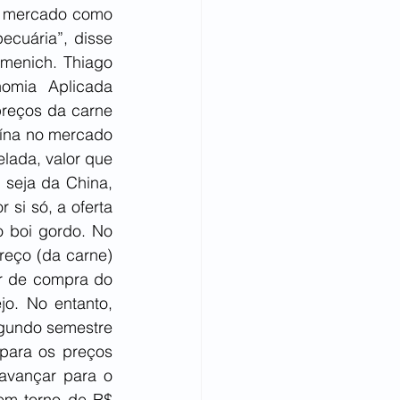
o mercado como 
cuária”, disse 
menich. Thiago 
mia Aplicada 
reços da carne 
ína no mercado 
lada, valor que 
seja da China, 
si só, a oferta 
 boi gordo. No 
reço (da carne) 
r de compra do 
o. No entanto, 
gundo semestre 
para os preços 
vançar para o 
em torno de R$ 