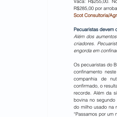
Vaca: R$255,00. No
R$285,00 por arroba
Scot Consultoria/Agr
Pecuaristas devem 
Além dos aumentos 
criadores. Pecuari
engorda em confina
Os pecuaristas do B
confinamento nest
companhia de nutr
confirmado, o resul
recorde. Além da s
bovina no segundo s
do milho usado na r
“Passamos por um m