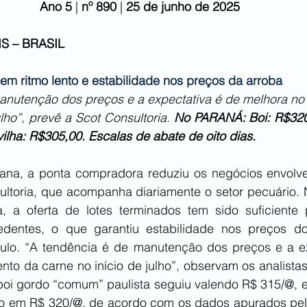
Ano 5
 | 
nº 890 
| 
25 de junho de 2025
S – BRASIL
em ritmo lento e estabilidade nos preços da arroba
anutenção dos preços e a expectativa é de melhora no
ulho”, prevê a Scot Consultoria. 
No
PARANÁ: Boi: R$320,
lha: R$305,00. Escalas de abate de oito dias.
ana, a ponta compradora reduziu os negócios envolve
ultoria, que acompanha diariamente o setor pecuário. N
, a oferta de lotes terminados tem sido suficiente 
entes, o que garantiu estabilidade nos preços do
lo. “A tendência é de manutenção dos preços e a ex
to da carne no início de julho”, observam os analistas
o boi gordo “comum” paulista seguiu valendo R$ 315/@, 
o em R$ 320/@, de acordo com os dados apurados pela 