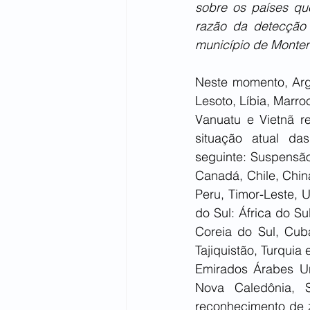
sobre os países qu
razão da detecção 
município de Monten
Neste momento, Argél
Lesoto, Líbia, Marr
Vanuatu e Vietnã re
situação atual da
seguinte: Suspensão 
Canadá, Chile, China
Peru, Timor-Leste, 
do Sul: África do Su
Coreia do Sul, Cuba
Tajiquistão, Turquia
Emirados Árabes Un
Nova Caledônia, S
reconhecimento de z