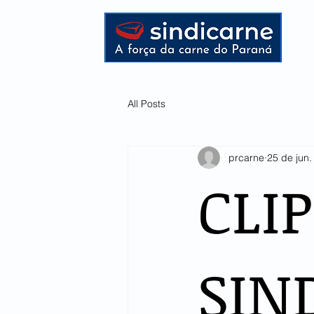
HOME
All Posts
prcarne
25 de jun
CLI
SIN