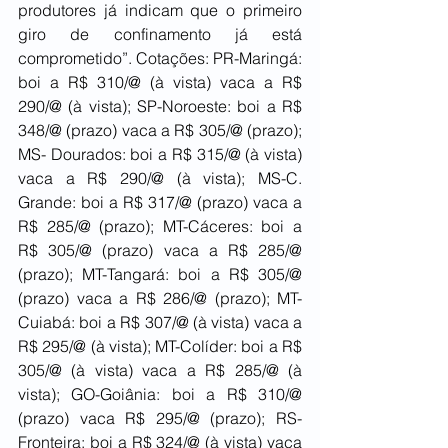
produtores já indicam que o primeiro 
giro de confinamento já está 
comprometido”. Cotações: PR-Maringá: 
boi a R$ 310/@ (à vista) vaca a R$ 
290/@ (à vista); SP-Noroeste: boi a R$ 
348/@ (prazo) vaca a R$ 305/@ (prazo); 
MS- Dourados: boi a R$ 315/@ (à vista) 
vaca a R$ 290/@ (à vista); MS-C. 
Grande: boi a R$ 317/@ (prazo) vaca a 
R$ 285/@ (prazo); MT-Cáceres: boi a 
R$ 305/@ (prazo) vaca a R$ 285/@ 
(prazo); MT-Tangará: boi a R$ 305/@ 
(prazo) vaca a R$ 286/@ (prazo); MT-
Cuiabá: boi a R$ 307/@ (à vista) vaca a 
R$ 295/@ (à vista); MT-Colíder: boi a R$ 
305/@ (à vista) vaca a R$ 285/@ (à 
vista); GO-Goiânia: boi a R$ 310/@ 
(prazo) vaca R$ 295/@ (prazo); RS-
Fronteira: boi a R$ 324/@ (à vista) vaca 