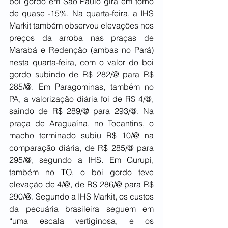
boi gordo em São Paulo gira em torno 
de quase -15%. Na quarta-feira, a IHS 
Markit também observou elevações nos 
preços da arroba nas praças de 
Marabá e Redenção (ambas no Pará) 
nesta quarta-feira, com o valor do boi 
gordo subindo de R$ 282/@ para R$ 
285/@. Em Paragominas, também no 
PA, a valorização diária foi de R$ 4/@, 
saindo de R$ 289/@ para 293/@. Na 
praça de Araguaína, no Tocantins, o 
macho terminado subiu R$ 10/@ na 
comparação diária, de R$ 285/@ para 
295/@, segundo a IHS. Em Gurupi, 
também no TO, o boi gordo teve 
elevação de 4/@, de R$ 286/@ para R$ 
290/@. Segundo a IHS Markit, os custos 
da pecuária brasileira seguem em 
“uma escala vertiginosa, e os 