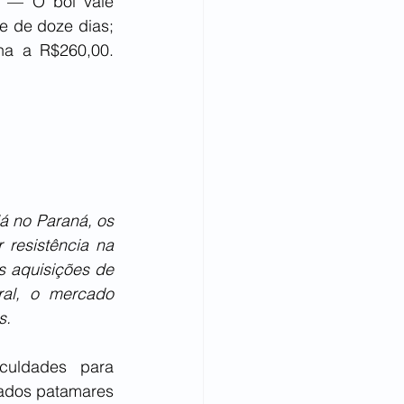
 — O boi vale 
 de doze dias; 
a a R$260,00. 
 no Paraná, os 
resistência na 
s aquisições de 
al, o mercado 
s. 
culdades para 
vados patamares 