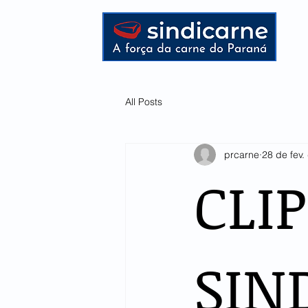
HOME
All Posts
prcarne
28 de fev.
CLI
SIN