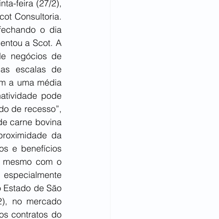
a-feira (27/2), 
t Consultoria. 
echando o dia 
ntou a Scot. A 
e negócios de 
 as escalas de 
em a uma média 
atividade pode 
do de recesso”, 
e carne bovina 
proximidade da 
s e benefícios 
e, mesmo com o 
especialmente 
o Estado de São 
2), no mercado 
s contratos do 