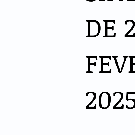
DE 
FEV
202