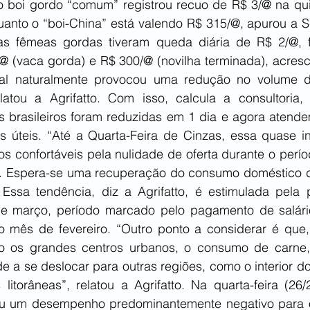
o boi gordo “comum” registrou recuo de R$ 3/@ na quint
anto o “boi-China” está valendo R$ 315/@, apurou a Sco
s fêmeas gordas tiveram queda diária de R$ 2/@, f
 (vaca gorda) e R$ 300/@ (novilha terminada), acresce
al naturalmente provocou uma redução no volume d
latou a Agrifatto. Com isso, calcula a consultoria,
cos brasileiros foram reduzidas em 1 dia e agora atend
as úteis. “Até a Quarta-Feira de Cinzas, essa quase in
s confortáveis pela nulidade de oferta durante o perío
o. Espera-se uma recuperação do consumo doméstico d
Essa tendência, diz a Agrifatto, é estimulada pela 
de março, período marcado pelo pagamento de salário
ao mês de fevereiro. “Outro ponto a considerar é qu
o os grandes centros urbanos, o consumo de carne, 
e a se deslocar para outras regiões, como o interior d
litorâneas”, relatou a Agrifatto. Na quarta-feira (26/
rou um desempenho predominantemente negativo para o