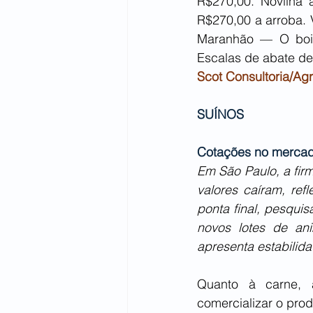
R$270,00. Novilha 
R$270,00 a arroba. 
Maranhão — O boi 
Escalas de abate de 
Scot Consultoria/Agr
SUÍNOS
Cotações no mercad
Em São Paulo, a fir
valores caíram, ref
ponta final, pesqui
novos lotes de an
apresenta estabilida
Quanto à carne, a
comercializar o pro