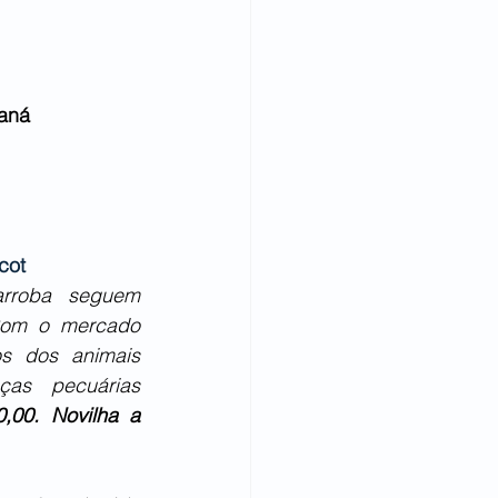
raná
cot
rroba seguem 
 Com o mercado 
s dos animais 
as pecuárias 
00. Novilha a 