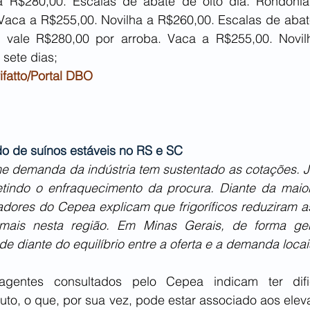
a R$280,00. Escalas de abate de oito dia. Rondônia
Vaca a R$255,00. Novilha a R$260,00. Escalas de abate
vale R$280,00 por arroba. Vaca a R$255,00. Novilh
sete dias;
ifatto/Portal DBO
o de suínos estáveis no RS e SC
me demanda da indústria tem sustentado as cotações. Já
letindo o enfraquecimento da procura. Diante da maior 
sadores do Cepea explicam que frigoríficos reduziram a
imais nesta região. Em Minas Gerais, de forma ger
de diante do equilíbrio entre a oferta e a demanda locai
gentes consultados pelo Cepea indicam ter difi
duto, o que, por sua vez, pode estar associado aos ele