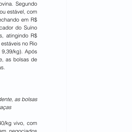
ovina. Segundo 
ou estável, com 
echando em R$ 
cador do Suíno 
, atingindo R$ 
estáveis no Rio 
9,39/kg). Após 
, as bolsas de 
as.
nte, as bolsas 
raças
0/kg vivo, com 
ram negociados 