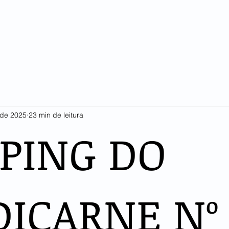
SINDICARNE
COTAÇÕES E ESTATÍSTICAS
ASSOCIADOS
LI
 de 2025
23 min de leitura
PPING DO
DICARNE Nº 