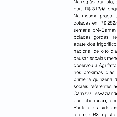
Na região paulista, 
para R$ 312/@, enqu
Na mesma praça, a
cotadas em R$ 282/@
semana pré-Carnav
boiadas gordas, re
abate dos frigorífi
nacional de oito di
causar escalas meno
observou a Agrifatt
nos próximos dias. 
primeira quinzena 
sociais referentes 
Carnaval esvaziand
para churrasco, tend
Paulo e as cidades 
futuro, a B3 regist