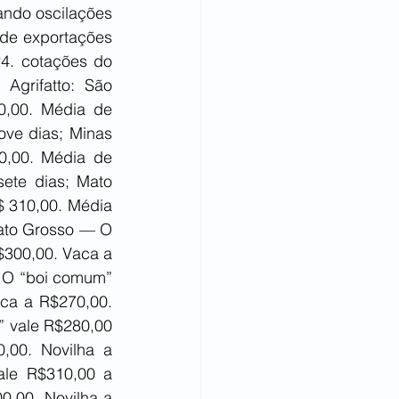
ando oscilações 
 de exportações 
4. cotações do 
Agrifatto: São 
,00. Média de 
ve dias; Minas 
,00. Média de 
ete dias; Mato 
 310,00. Média 
ato Grosso — O 
300,00. Vaca a 
 O “boi comum” 
ca a R$270,00. 
 vale R$280,00 
00. Novilha a 
le R$310,00 a 
,00. Novilha a 