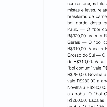
com os preços futur
mistas e leves, rela
brasileiras de carn
boi gordo desta qua
Paulo — O “boi co
R$320,00. Vaca a R$
Gerais — O “boi co
R$310,00. Vaca a R
Grosso do Sul — O “
de R$310,00. Vaca a
“boi comum” vale R$
R$280,00. Novilha a
vale R$280,00 a arr
Novilha a R$280,00.
a arroba. O “boi C
R$280,00. Escalas
arroba. O “boi Chin