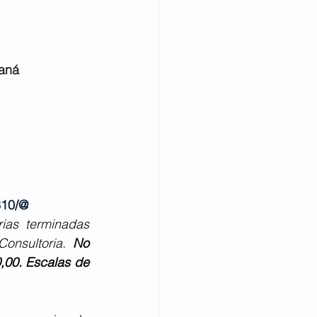
raná
310/@
as terminadas 
onsultoria. 
No 
00. Escalas de 