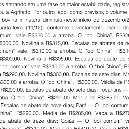
os entrando em uma fase de maior estabilidade, registr
tou a Agrifatto. Por outro lado, como previsto, o volume
e bovina in natura diminuiu neste início de dezembro/2
rta-feira (11/12), conforme levantamento diário da 
mum” vale R$320,00 a arroba. O “boi China”, R$320
300,00. Novilha a R$315,00. Escalas de abates de no
mum” vale R$310,00 a arroba. O “boi China”, R$310
$300,00. Novilha a R$305,00. Escalas de abate de s
boi comum” vale R$310,00 a arroba. O “boi China”, R$
 R$290,00. Novilha R$300,00. Escalas de sete dias; M
300,00 a arroba. O “boi China”, R$300,00. Média de R$
 R$290,00. Escalas de abate de sete dias; Tocantins —
oba. O “boi China”, R$290,00. Média de R$285,00. Va
 Escalas de abate de nove dias; Pará — O “boi comum”
hina”, R$290,00. Média de R$285,00. Vaca a R$270,
 de abate de treze dias; Goiás — O “boi comum” va
a/Europa”, R$310,00. Média de R$310,00. Vaca a R$300