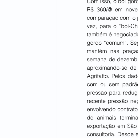
Com isso, o boi gor
R$ 360/@ em novem
comparação com o pr
vez, para o “boi-Ch
também é negociado 
gordo “comum”. Seg
mantém nas praças 
semana de dezembro/
aproximando-se de 
Agrifatto. Pelos dad
com ou sem padrão
pressão para reduçã
recente pressão neg
envolvendo contratos
de animais termin
exportação em São 
consultoria. Desde 