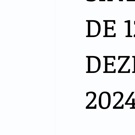
DE 1
DEZ
202