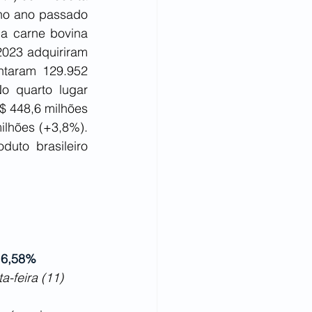
no ano passado 
a carne bovina 
023 adquiriram 
taram 129.952 
 quarto lugar 
 448,6 milhões 
lhões (+3,8%). 
to brasileiro 
e 6,58%
a-feira (11)