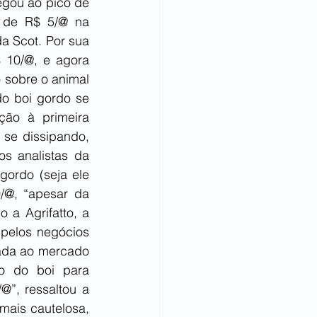
gou ao pico de 
 de R$ 5/@ na 
 Scot. Por sua 
 10/@, e agora 
sobre o animal 
o boi gordo se 
ão à primeira 
se dissipando, 
 analistas da 
gordo (seja ele 
@, “apesar da 
a Agrifatto, a 
pelos negócios 
rada ao mercado 
o do boi para 
”, ressaltou a 
ais cautelosa, 