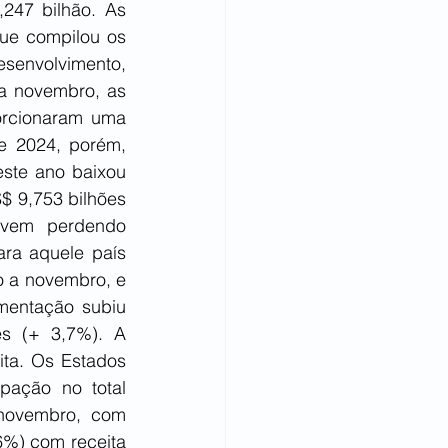
247 bilhão. As 
ue compilou os 
senvolvimento, 
a novembro, as 
orcionaram uma 
 2024, porém, 
ste ano baixou 
 9,753 bilhões 
 vem perdendo 
ra aquele país 
o a novembro, e 
entação subiu 
s (+ 3,7%). A 
ta. Os Estados 
ação no total 
novembro, com 
%) com receita 