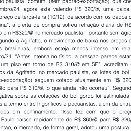
do paulista “comum” (sem padrão-exportação), que che
bro/24, agora está valendo R$ 320/@, uma baixa
eço de terça-feira (10/12), de acordo com os dados da
ina”, a oferta de compra sofreu retração diária de R$
em R$320/@ no mercado paulista – portanto sem ágio 
undo a Agrifatto, o movimento de baixa nos preços d
brasileiras, embora esteja menos intenso em relaç
24. “Antes intensa no físico, a pressão parece estar 
um piso em torno de R$ 310/@ em SP”, acreditam os
os da Agrifatto, no mercado paulista, os lotes de boi 
-exportação) seguem cotado atualmente em R$ 320/
o para R$ 310/@, o que ainda não ocorreu”. Segundo 
ativa sobre as cotações do boi gordo foi estimulada 
 a termo entre frigoríficos e pecuaristas, além da ent
ados em confinamento. “Isso fez com que o preç
Paulo caísse rapidamente de R$ 360/@ para R$ 320/@
então, o mercado, de forma geral, adotou uma postura m