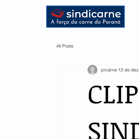
HOME
All Posts
prcarne
12 de dez
CLI
SIN