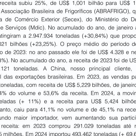
receita subiu 25%, de US$ 1,001 bilhão para US$ 1,
Associação Brasileira de Frigoríficos (ABRAFRIGO), q
a de Comércio Exterior (Secex), do Ministério do De
 e Serviços (Mdic). No acumulado do ano, de janeiro 
 atingiram a 2.947.934 toneladas (+30,84%) que prop
021 bilhões (+23,25%). O preço médio do período de
o de 2023: no ano passado ele foi de US$ 4.328 e ne
8%). No acumulado do ano, a receita de 2023 foi de US$
121 toneladas. A China, nosso principal cliente,
al das exportações brasileiras. Em 2023, as vendas pa
toneladas, com receita de US$ 5,229 bilhões, de janeir
,4% do volume e 53,6% da receita. Em 2024, a movim
neladas (+ 11%) e a receita para US$ 5,424 bilhõe
tanto, caiu para 41,1% no volume e de 45,1% na recei
ndo maior importador, vem aumentando sua particip
receita: em 2023 comprou 291.029 toneladas até 
5 milhões. Em 2024 importou 493.462 toneladas (+ 69,6