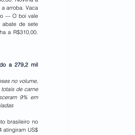
a arroba. Vaca 
o — O boi vale 
 abate de sete 
ha a R$310,00. 
o a 279,2 mil 
ses no volume, 
otais de carne 
esceram 9% em 
ladas
 brasileiro no 
 atingiram US$ 