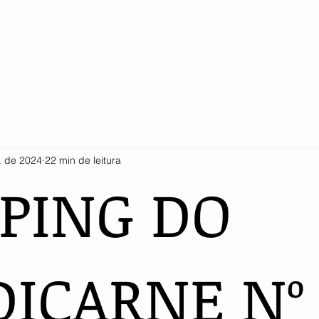
SINDICARNE
COTAÇÕES E ESTATÍSTICAS
ASSOCIADOS
LI
. de 2024
22 min de leitura
PPING DO
DICARNE Nº 