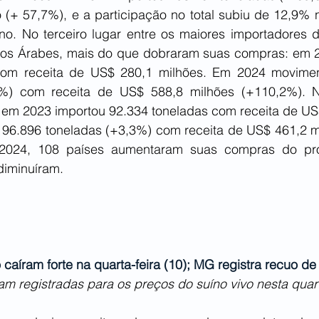
 (+ 57,7%), e a participação no total subiu de 12,9% 
o. No terceiro lugar entre os maiores importadores d
ados Árabes, mais do que dobraram suas compras: em 2
com receita de US$ 280,1 milhões. Em 2024 movimen
%) com receita de US$ 588,8 milhões (+110,2%). No
 em 2023 importou 92.334 toneladas com receita de US$
6.896 toneladas (+3,3%) com receita de US$ 461,2 mi
024, 108 países aumentaram suas compras do produ
diminuíram.
 caíram forte na quarta-feira (10); MG registra recuo d
m registradas para os preços do suíno vivo nesta quart