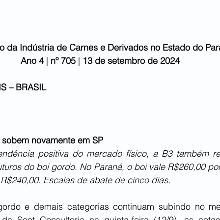
to da Indústria de Carnes e Derivados no Estado do Pa
Ano 4
 | 
nº 705 
| 
13 de setembro
de 2024
S – BRASIL
o sobem novamente em SP
dência positiva do mercado físico, a B3 também reg
uturos do boi gordo. No Paraná, o boi vale R$260,00 por
 R$240,00. Escalas de abate de cinco dias.
ordo e demais categorias continuam subindo no merc
a Scot Consultoria na quinta-feira (12/9), as cota