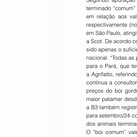
terminado “comum” 
em relação aos val
respectivamente (no
em São Paulo, ating
a Scot. De acordo c
sido apenas o sufic
nacional. “Todas as
para o Pará, que te
a Agrifatto, referi
continua a consult
preços do boi gord
maior patamar desde
a B3 também registr
para setembro/24 co
dos animais terminad
O “boi comum” vale