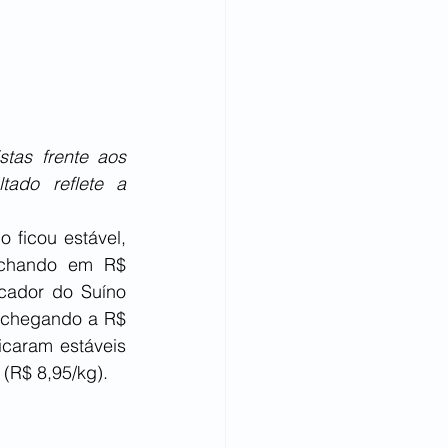
as frente aos 
ado reflete a 
ficou estável, 
chando em R$ 
ador do Suíno 
, chegando a R$ 
caram estáveis 
(R$ 8,95/kg). 