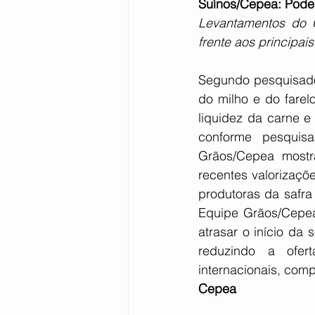
Suínos/Cepea: Pode
Levantamentos do 
frente aos principai
Segundo pesquisador
do milho e do farel
liquidez da carne e
conforme pesquis
Grãos/Cepea mostr
recentes valorizaçõ
produtoras da safra
Equipe Grãos/Cepea
atrasar o início da
reduzindo a ofer
internacionais, comp
Cepea