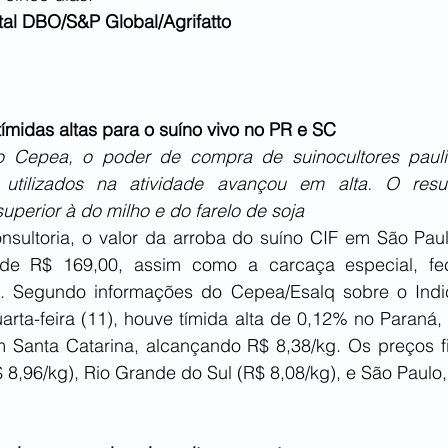
tal DBO/S&P Global/Agrifatto
 tímidas altas para o suíno vivo no PR e SC
 Cepea, o poder de compra de suinocultores paulist
 utilizados na atividade avançou em alta. O result
superior à do milho e do farelo de soja
sultoria, o valor da arroba do suíno CIF em São Paulo 
e R$ 169,00, assim como a carcaça especial, fe
. Segundo informações do Cepea/Esalq sobre o Indic
uarta-feira (11), houve tímida alta de 0,12% no Paraná
 Santa Catarina, alcançando R$ 8,38/kg. Os preços fi
8,96/kg), Rio Grande do Sul (R$ 8,08/kg), e São Paulo, 