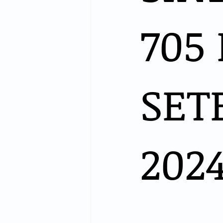
705 
SET
202