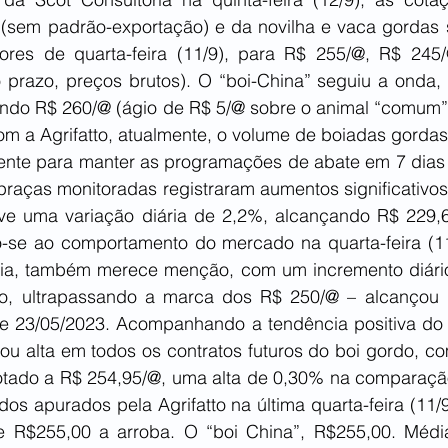
(sem padrão-exportação) e da novilha e vaca gordas 
ores de quarta-feira (11/9), para R$ 255/@, R$ 245
 prazo, preços brutos). O “boi-China” seguiu a onda, 
indo R$ 260/@ (ágio de R$ 5/@ sobre o animal “comum”)
om a Agrifatto, atualmente, o volume de boiadas gordas
iente para manter as programações de abate em 7 dias ú
 praças monitoradas registraram aumentos significativo
ve uma variação diária de 2,2%, alcançando R$ 229,6
ndo-se ao comportamento do mercado na quarta-feira (11
oria, também merece menção, com um incremento diári
o, ultrapassando a marca dos R$ 250/@ – alcançou R
 23/05/2023. Acompanhando a tendência positiva do m
ou alta em todos os contratos futuros do boi gordo, co
tado a R$ 254,95/@, uma alta de 0,30% na comparação 
os apurados pela Agrifatto na última quarta-feira (11/
 R$255,00 a arroba. O “boi China”, R$255,00. Média