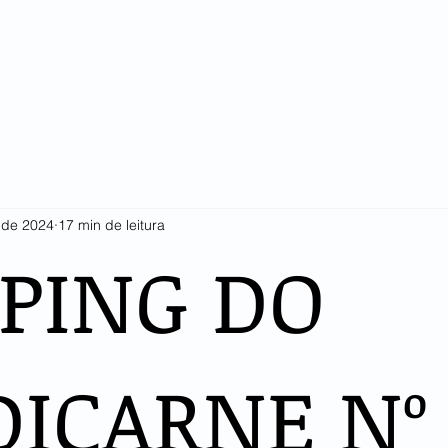
SINDICARNE
COTAÇÕES E ESTATÍSTICAS
ASSOCIADOS
LI
. de 2024
17 min de leitura
PPING DO
DICARNE Nº