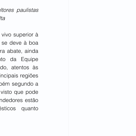
res paulistas 
ta
vivo superior à 
 se deve à boa 
a abate, ainda 
to da Equipe 
o, atentos às 
ncipais regiões 
mbém segundo a 
visto que pode 
ndedores estão 
ticos quanto 