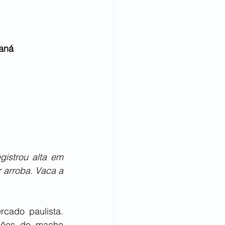
raná
istrou alta em 
 arroba. Vaca a 
ado paulista. 
ções do macho 