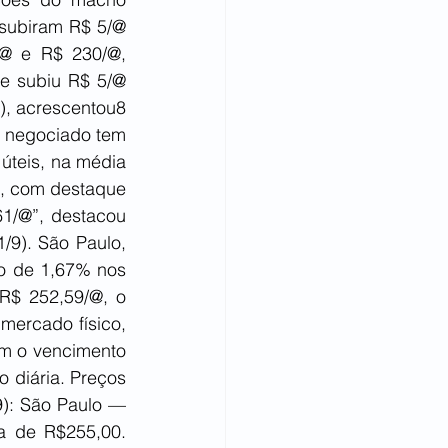
subiram R$ 5/@ 
/@ e R$ 230/@, 
e subiu R$ 5/@ 
, acrescentou8 
 negociado tem 
teis, na média 
s, com destaque 
1/@”, destacou 
/9). São Paulo, 
o de 1,67% nos 
$ 252,59/@, o 
ercado físico, 
m o vencimento 
diária. Preços 
9): São Paulo — 
 de R$255,00. 