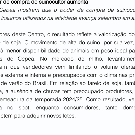
r de compra do suinocultor aumenta
Cepea mostram que o poder de compra de suinoculto
s insumos utilizados na atividade avança setembro em al
es deste Centro, o resultado reflete a valorização do 
o de soja. O movimento de alta do suíno, por sua vez,
 à menor disponibilidade de animais em peso ideal par
as do Cepea. No mercado de milho, levantamen
am que vendedores vêm limitando o volume ofertad
es externa e interna e preocupados com o clima nas pri
 de verão do Brasil. Em relação ao farelo de soja, ta
, a ausência de chuvas tem preocupado produtores, 
 semeadura da temporada 2024/25. Como resultado, ve
ta no spot, enquanto consumidores, tanto domés
etem para adquirir novos lotes. 