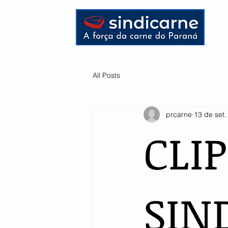
HOME
All Posts
prcarne
13 de set
CLI
SIN