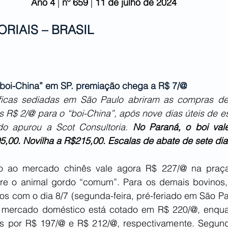
Ano 4
 | 
nº 659 
| 
11 de julho de 2024
ORIAIS – BRASIL
“boi-China” em SP. premiação chega a R$ 7/@
ríficas sediadas em São Paulo abriram as compras dest
s R$ 2/@ para o “boi-China”, após nove dias úteis de es
do apurou a Scot Consultoria. 
No Paraná, o boi val
5,00. Novilha a R$215,00. Escalas de abate de sete dia
o ao mercado chinês vale agora R$ 227/@ na praça 
re o animal gordo “comum”. Para os demais bovinos,
com o dia 8/7 (segunda-feira, pré-feriado em São Paul
 mercado doméstico está cotado em R$ 220/@, enquan
as por R$ 197/@ e R$ 212/@, respectivamente. Segun