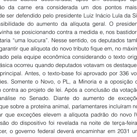
são da carne era considerada um dos pontos mais
e ser defendido pelo presidente Luiz Inácio Lula da Silv
sibilidade do aumento da alíquota geral. O preside
 vinha se posicionando contra a medida e, nos bastidor
entaria “uma loucura”. Nesse sentido, os deputados ta
garantir que alíquota do novo tributo fique em, no máxim
lado pela equipe econômica considerando o texto origin
ásica ocorreu quando deputados votavam os destaques
rincipal. Antes, o texto-base foi aprovado por 336 vot
ões. Somente o Novo, o PL, a Minoria e a oposição o
contra ao projeto de lei. Após a conclusão da votaçã
análise no Senado. Diante do aumento de exceçõ
e sobre a proteína animal, parlamentares incluíram no 
ar que exceções elevem a alíquota padrão do novo IV
ão do dispositivo foi revelada na noite de terça-feira
er, o governo federal deverá encaminhar em 2031 um 