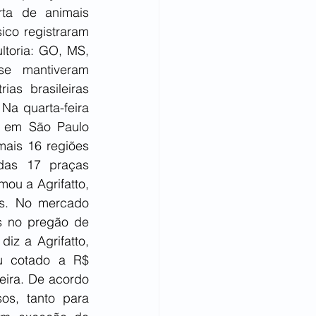
rta de animais 
co registraram 
toria: GO, MS, 
e mantiveram 
as brasileiras 
a quarta-feira 
 em São Paulo 
ais 16 regiões 
as 17 praças 
ou a Agrifatto, 
s. No mercado 
s no pregão de 
z a Agrifatto, 
u cotado a R$ 
ira. De acordo 
s, tanto para 