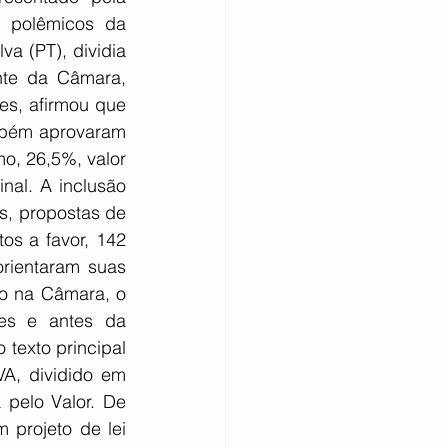
 polêmicos da 
a (PT), dividia 
nte da Câmara, 
es, afirmou que 
mbém aprovaram 
o, 26,5%, valor 
al. A inclusão 
, propostas de 
os a favor, 142 
rientaram suas 
o na Câmara, o 
es e antes da 
texto principal 
A, dividido em 
 pelo Valor. De 
projeto de lei 