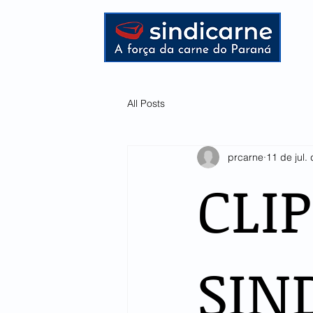
HOME
All Posts
prcarne
11 de jul.
CLI
SIN