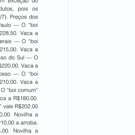
om exceção do 
utos, pois os 
/7). Preços dos 
Paulo — O “boi 
28,50. Vaca a 
erais — O “boi 
15,00. Vaca a 
sso do Sul — O 
220,00. Vaca a 
osso — O “boi 
10,00. Vaca a 
 O “boi comum” 
ca a R$180,00. 
 vale R$202,00 
00. Novilha a 
0,00 a arroba. 
00. Novilha a 