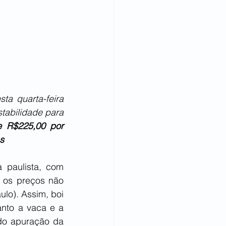
a quarta-feira 
tabilidade para 
e R$225,00 por 
s
paulista, com 
 os preços não 
o). Assim, boi 
to a vaca e a 
do apuração da 