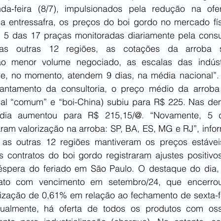
nda-feira (8/7), impulsionados pela redução na ofe
a entressafra, os preços do boi gordo no mercado físi
m 5 das 17 praças monitoradas diariamente pela consul
 outras 12 regiões, as cotações da arroba s
ao menor volume negociado, as escalas das indústri
, no momento, atendem 9 dias, na média nacional”. N
vantamento da consultoria, o preço médio da arroba
al “comum” e “boi-China) subiu para R$ 225. Nas dem
dia aumentou para R$ 215,15/@. “Novamente, 5 d
ram valorização na arroba: SP, BA, ES, MG e RJ”, inform
as outras 12 regiões mantiveram os preços estávei
os contratos do boi gordo registraram ajustes positivo
éspera do feriado em São Paulo. O destaque do dia, di
rato com vencimento em setembro/24, que encerro
ização de 0,61% em relação ao fechamento de sexta-fe
tualmente, há oferta de todos os produtos com osso