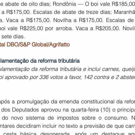
e abate de oito dias; Rondônia — O boi vale R$185,00 
 a R$175,00. Escalas de abate de treze dias; Maranhã
a. Vaca a R$175,00. Novilha a R$175,00. Escalas de
oi vale R$225,00 por arroba. Vaca a R$205,00. Novil
sete dias.
tal DBO/S&P Global/Agrifatto
amentação da reforma tributária
mentação da reforma tributária e inclui carnes, queijo
oi aprovado por 336 votos a favor, 142 contra e 2 abste
ós a promulgação da emenda constitucional da reforma
dos Deputados aprovou na quarta-feira (10) o principal
 do novo sistema de impostos sobre o consumo. Na 
tares decidiram incluir no texto a previsão de que carne
a cesta básica desonerada, após um destaque apr