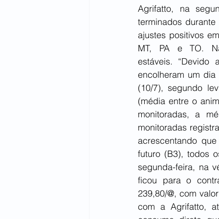
Agrifatto, na segu
terminados durante 
ajustes positivos e
MT, PA e TO. Nas
estáveis. “Devido 
encolheram um dia e
(10/7), segundo le
(média entre o anim
monitoradas, a mé
monitoradas registra
acrescentando que 
futuro (B3), todos 
segunda-feira, na v
ficou para o cont
239,80/@, com valor
com a Agrifatto, a