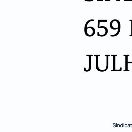
659 
JUL
Sindica