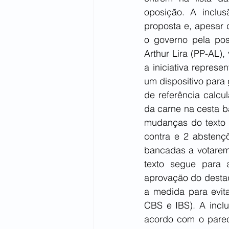
oposição. A inclu
proposta e, apesar d
o governo pela pos
Arthur Lira (PP-AL),
a iniciativa repres
um dispositivo para 
de referência calcu
da carne na cesta b
mudanças do texto p
contra e 2 abstenç
bancadas a votarem 
texto segue para 
aprovação do destaqu
a medida para evit
CBS e IBS). A inclus
acordo com o parec