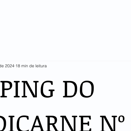
SINDICARNE
COTAÇÕES E ESTATÍSTICAS
ASSOCIADOS
LI
 de 2024
18 min de leitura
PPING DO
DICARNE Nº