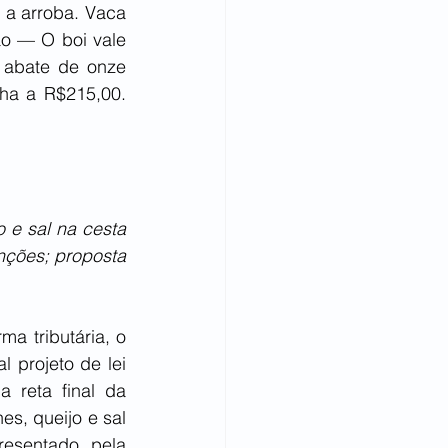
a arroba. Vaca 
o — O boi vale 
 abate de onze 
ha a R$215,00. 
 e sal na cesta 
nções; proposta 
 tributária, o 
 projeto de lei 
reta final da 
s, queijo e sal 
esentado pela 