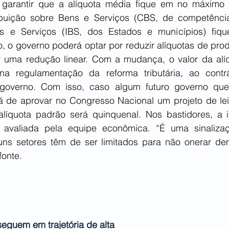
garantir que a alíquota média fique em no máximo 
ibuição sobre Bens e Serviços (CBS, de competência
s e Serviços (IBS, dos Estados e municípios) fiqu
o, o governo poderá optar por reduzir alíquotas de prod
r uma redução linear. Com a mudança, o valor da alí
a regulamentação da reforma tributária, ao contrár
governo. Com isso, caso algum futuro governo quei
rá de aprovar no Congresso Nacional um projeto de lei
alíquota padrão será quinquenal. Nos bastidores, a 
m avaliada pela equipe econômica. “É uma sinaliza
uns setores têm de ser limitados para não onerar de
fonte.
eguem em trajetória de alta