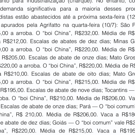
nto para industrialização (charque). No entanto, c
 demanda significativa para a maioria desses prod
distas estão abastecidos até a próxima sexta-feira (12
apurados pela Agrifatto na quarta-feira (10/7): São 
00 a arroba. O “boi China”, R$232,00. Média de R$2
a R$212,00. Escalas de abates de dez dias; Minas G
00 a arroba. O “boi China”, R$220,00. Média de R$2
a R$205,00. Escalas de abate de onze dias; Mato Gro
220,00 a arroba. O “boi China”, R$220,00. Média de R$
a R$210,00. Escalas de abate de oito dias; Mato Gr
00 a arroba. O “boi China”, R$215,00. Média de R$2
 R$195,00. Escalas de abate de nove dias; Tocantins —
oba. O “boi China”, R$210,00. Média de R$206,00. Va
 Escalas de abate de onze dias; Pará — O “boi comum”
hina”, R$ 210,00. Média de R$206,00. Vaca a R$180,
e abate de dez dias; Goiás — O “boi comum” vale R$21
pa”, R$220,00. Média de R$215,00. Vaca a R$195,