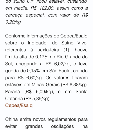
do suíno CIF ficou estável, custando, 
em média, R$ 122,00, assim como a 
carcaça especial, com valor de R$ 
9,20/kg 
Conforme informações do Cepea/Esalq 
sobre o Indicador do Suíno Vivo, 
referentes à sexta-feira (1), houve 
tímida alta de 0,17% no Rio Grande do 
Sul, chegando a R$ 6,02/kg, e leve 
queda de 0,15% em São Paulo, caindo 
para R$ 6,60/kg. Os valores ficaram 
estáveis em Minas Gerais (R$ 6,38/kg), 
Paraná (R$ 6,09/kg), e em Santa 
Catarina (R$ 5,89/kg). 
Cepea/Esalq
China emite novos regulamentos para 
evitar grandes oscilações na 