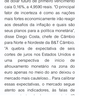
de dólar futuro de primeiro vencimento 
caía 0,16%, a 4,9590 reais. "O principal 
fator de incerteza é como as nações 
mais fortes economicamente irão reagir 
aos desafios da inflação e quais são 
seus planos para a política monetária", 
disse Diego Costa, chefe de Câmbio 
para Norte e Nordeste da B&T Câmbio. 
"A quebra de expectativa de seis 
cortes de juros nos Estados Unidos e 
uma perspectiva de início de 
afrouxamento monetário na zona do 
euro apenas no meio do ano deixou o 
mercado mais cauteloso... Para calibrar 
essas expectativas, o mercado segue 
atento aos indicadores, às falas de 
representantes dos bancos centrais. "O 
chair do Fed, Jerome Powell, dará 
depoimento a parlamentares na quarta 