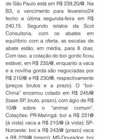
de São Paulo está em R$ 239,20/@. Na 
B3, o vencimento para fevereiro/24 
fecho a última segunda-feira em R$ 
240,15. Segundo relatos da Scot 
Consultoria, com os abates em 
equilíbrio com a oferta, as escalas de 
abate estão, em média, para 8 dias. 
Com isso, a cotação do boi gordo ficou 
estável, em R$ 235/@, enquanto a vaca 
e a novilha gorda são negociadas por 
R$ 210/@ e R$ 230/@, respectivamente 
(preços brutos e a prazo). O “boi-
China” encerrou cotado em R$ 245/@ 
(base SP, bruto, prazo), com ágio de R$ 
10/@ sobre o “animal comum”. 
Cotações: PR-Maringá: boi a R$ 231@ 
(à vista) vaca a R$ 210/@ (à vista); SP-
Noroeste: boi a R$ 243/@ (prazo) vaca 
a R$ 229/@ (prazo); MS-Dourados: boi 