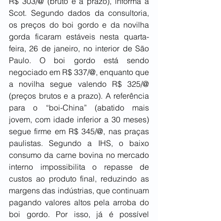
R$ 303/@ (bruto e a prazo), informa a 
Scot. Segundo dados da consultoria, 
os preços do boi gordo e da novilha 
gorda ficaram estáveis nesta quarta-
feira, 26 de janeiro, no interior de São 
Paulo. O boi gordo está sendo 
negociado em R$ 337/@, enquanto que 
a novilha segue valendo R$ 325/@ 
(preços brutos e a prazo). A referência 
para o “boi-China” (abatido mais 
jovem, com idade inferior a 30 meses) 
segue firme em R$ 345/@, nas praças 
paulistas. Segundo a IHS, o baixo 
consumo da carne bovina no mercado 
interno impossibilita o repasse de 
custos ao produto final, reduzindo as 
margens das indústrias, que continuam 
pagando valores altos pela arroba do 
boi gordo. Por isso, já é possível 