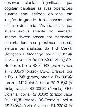
observar plantas frigoríficas que 
cogitam paralisar as suas operações 
durante este período do ano, em 
função do grande descompasso entre 
oferta e demanda. “As indústrias que 
atuam exclusivamente no mercado 
interno devem passar por momentos 
conturbados nos próximos meses”, 
alertam os analistas da IHS Markit. 
Cotações: PR-Maringá: boi a R$ 315/@ 
(à vista) vaca a R$ 291/@ (à vista); SP-
Noroeste: boi a R$ 340/@ (prazo) vaca 
a R$ 305/@ (prazo); MS-C. Grande: boi 
a R$ 317/@ (prazo) vaca a R$ 305/@ 
(prazo); MT-Cuiabá: boi a R$ 315/@ (à 
vista) vaca a R$ 300/@ (à vista); GO-
Goiânia: boi a R$ 320/@ (prazo) vaca 
R$ 310/@ (prazo); RS-Fronteira: boi a 
R$ 340/@ (à vista) vaca a R$ 320/@ (à 