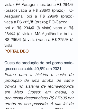
vista); PA-Paragominas: boi a R$ 294/@ 
(prazo) vaca a R$ 286/@ (prazo); TO-
Araguaína: boi a R$ 296/@ (prazo) 
vaca a R$ 285/@ (prazo); RO-Cacoal:
boi a R$ 294/@ (à vista) vaca a R$ 
284/@ (à vista); MA-Açailândia: boi a 
R$ 296/@ (à vista) vaca a R$ 275/@ (à 
vista.
PORTAL DBO
Custo de produção do boi gordo mato-
grossense subiu 40,8% em 2021
Entrou para a história o custo de 
produção de uma arroba de carne 
bovina no sistema de recria/engorda 
em Mato Grosso; em média, o 
pecuarista desembolsou R$ 279,05 por 
arroba no ano passado. A alta foi de 