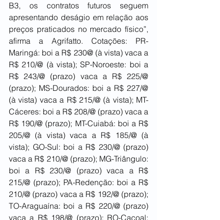
B3, os contratos futuros seguem 
apresentando deságio em relação aos 
preços praticados no mercado físico”, 
afirma a Agrifatto. Cotações: PR-
Maringá: boi a R$ 230@ (à vista) vaca a 
R$ 210/@ (à vista); SP-Noroeste: boi a 
R$ 243/@ (prazo) vaca a R$ 225/@ 
(prazo); MS-Dourados: boi a R$ 227/@ 
(à vista) vaca a R$ 215/@ (à vista); MT-
Cáceres: boi a R$ 208/@ (prazo) vaca a 
R$ 190/@ (prazo); MT-Cuiabá: boi a R$ 
205/@ (à vista) vaca a R$ 185/@ (à 
vista); GO-Sul: boi a R$ 230/@ (prazo) 
vaca a R$ 210/@ (prazo); MG-Triângulo: 
boi a R$ 230/@ (prazo) vaca a R$ 
215/@ (prazo); PA-Redenção: boi a R$ 
210/@ (prazo) vaca a R$ 192/@ (prazo); 
TO-Araguaína: boi a R$ 220/@ (prazo) 
vaca a R$ 198/@ (prazo); RO-Cacoal: 