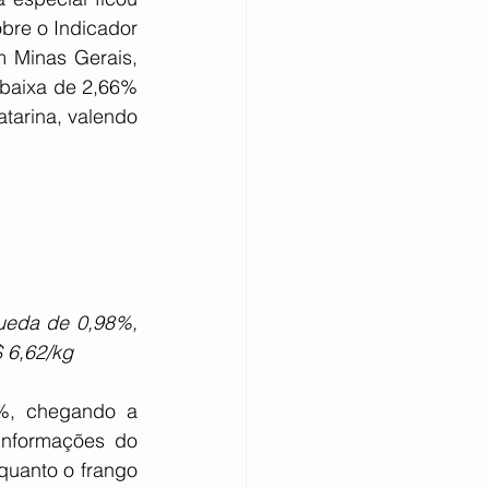
re o Indicador 
 Minas Gerais, 
baixa de 2,66% 
arina, valendo 
ueda de 0,98%, 
 6,62/kg
%, chegando a 
informações do 
quanto o frango 