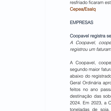
resfriado ficaram es
Cepea/Esalq
EMPRESAS
Coopavel registra s
A Coopavel, cooper
registrou um fatura
A Coopavel, cooper
segundo maior fatur
abaixo do registrad
Geral Ordinária ap
feitos no ano pas
destinação das sobr
2024. Em 2023, a C
toneladas de soja,