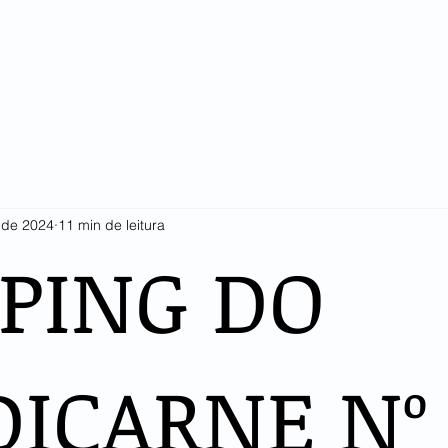
SINDICARNE
COTAÇÕES E ESTATÍSTICAS
ASSOCIADOS
LI
. de 2024
11 min de leitura
PPING DO
DICARNE Nº