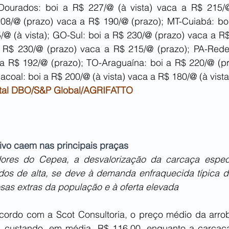
Dourados: boi a R$ 227/@ (à vista) vaca a R$ 215/@
08/@ (prazo) vaca a R$ 190/@ (prazo); MT-Cuiabá: boi
/@ (à vista); GO-Sul: boi a R$ 230/@ (prazo) vaca a R$
a R$ 230/@ (prazo) vaca a R$ 215/@ (prazo); PA-Rede
a R$ 192/@ (prazo); TO-Araguaína: boi a R$ 220/@ (pr
coal: boi a R$ 200/@ (à vista) vaca a R$ 180/@ (à vista
ortal DBO/S&P Global/AGRIFATTO
ivo caem nas principais praças
res do Cepea, a desvalorização da carcaça especia
os de alta, se deve à demanda enfraquecida típica de 
as extras da população e à oferta elevada
ordo com a Scot Consultoria, o preço médio da arrob
 custando, em média, R$ 116,00, enquanto a carcaça 