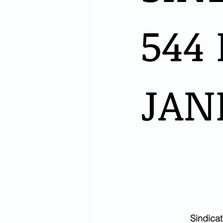
544 
JAN
Sindicat