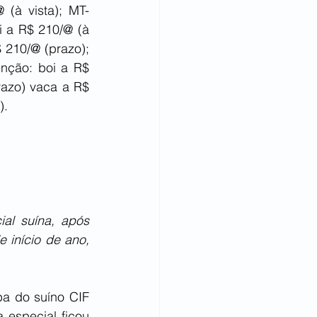
 (à vista); MT-
 a R$ 210/@ (à 
 210/@ (prazo); 
nção: boi a R$ 
azo) vaca a R$ 
).
l suína, após 
início de ano, 
a do suíno CIF 
especial ficou 