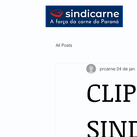
HOME
All Posts
prcarne
24 de jan
CLI
SIN