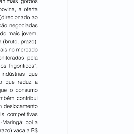
animais gordos 
vina, a oferta 
direcionado ao 
são negociadas 
do mais jovem, 
bruto, prazo). 
ais no mercado 
itoradas pela 
frigoríficos”, 
ndústrias que 
o que reduz a 
 que o consumo 
mbém contribui 
m deslocamento 
s competitivas 
Maringá: boi a 
razo) vaca a R$ 