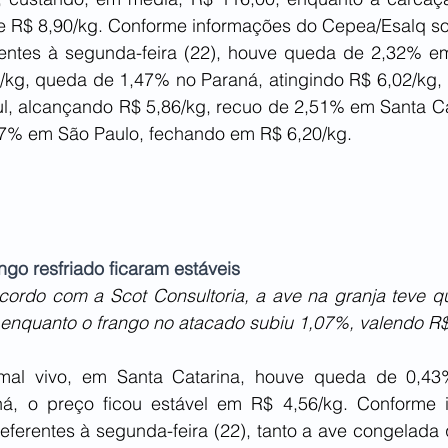
de R$ 8,90/kg. Conforme informações do Cepea/Esalq sob
rentes à segunda-feira (22), houve queda de 2,32% em
kg, queda de 1,47% no Paraná, atingindo R$ 6,02/kg, 
l, alcançando R$ 5,86/kg, recuo de 2,51% em Santa Cat
97% em São Paulo, fechando em R$ 6,20/kg. 
go resfriado ficaram estáveis
ordo com a Scot Consultoria, a ave na granja teve q
 enquanto o frango no atacado subiu 1,07%, valendo R$
mal vivo, em Santa Catarina, houve queda de 0,43
ná, o preço ficou estável em R$ 4,56/kg. Conforme 
eferentes à segunda-feira (22), tanto a ave congelada 