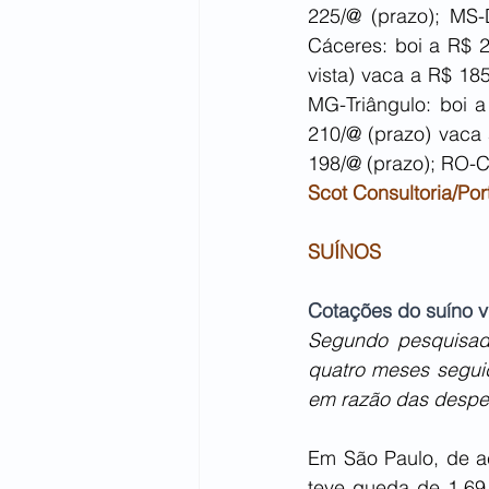
225/@ (prazo); MS-
Cáceres: boi a R$ 2
vista) vaca a R$ 185
MG-Triângulo: boi 
210/@ (prazo) vaca 
198/@ (prazo); RO-Ca
Scot Consultoria/P
SUÍNOS
Cotações do suíno v
Segundo pesquisado
quatro meses seguid
em razão das despes
Em São Paulo, de ac
teve queda de 1,69,