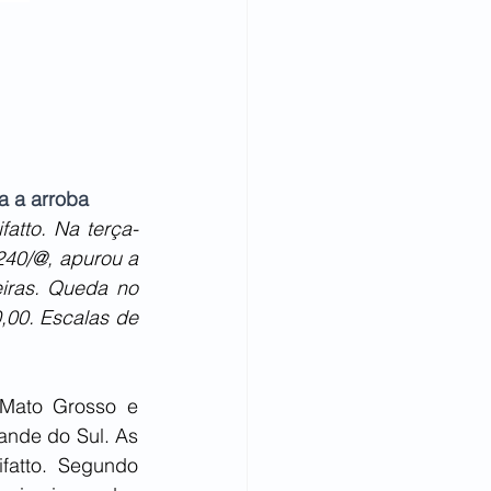
a a arroba
atto. Na terça-
40/@, apurou a 
iras. Queda no 
00. Escalas de 
 Mato Grosso e 
ande do Sul. As 
atto. Segundo 