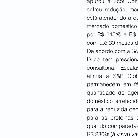
apurou a Scot Cons
sofreu redução, ma
está atendendo à d
mercado doméstico)
por R$ 215/@ e R$ 2
com até 30 meses de
De acordo com a S&P
físico tem pressio
consultoria. “Escal
afirma a S&P Globa
permanecem em fér
quantidade de agen
doméstico arrefeci
para a reduzida dem
para as proteínas 
quando comparadas à
R$ 230@ (à vista) va