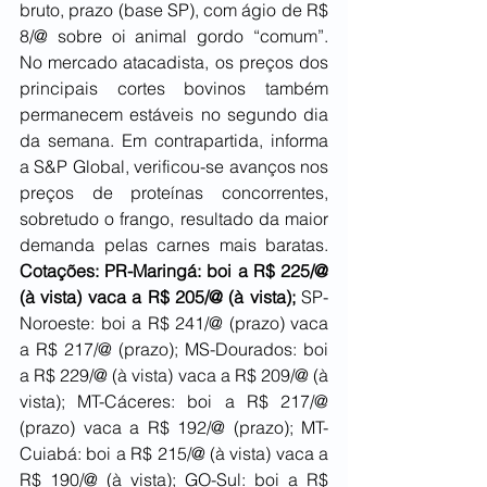
bruto, prazo (base SP), com ágio de R$ 
8/@ sobre oi animal gordo “comum”. 
No mercado atacadista, os preços dos 
principais cortes bovinos também 
permanecem estáveis no segundo dia 
da semana. Em contrapartida, informa 
a S&P Global, verificou-se avanços nos 
preços de proteínas concorrentes, 
sobretudo o frango, resultado da maior 
demanda pelas carnes mais baratas. 
Cotações: PR-Maringá: boi a R$ 225/@ 
(à vista) vaca a R$ 205/@ (à vista);
 SP-
Noroeste: boi a R$ 241/@ (prazo) vaca 
a R$ 217/@ (prazo); MS-Dourados: boi 
a R$ 229/@ (à vista) vaca a R$ 209/@ (à 
vista); MT-Cáceres: boi a R$ 217/@ 
(prazo) vaca a R$ 192/@ (prazo); MT-
Cuiabá: boi a R$ 215/@ (à vista) vaca a 
R$ 190/@ (à vista); GO-Sul: boi a R$ 