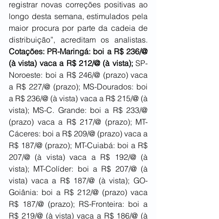
registrar novas correções positivas ao 
longo desta semana, estimulados pela 
maior procura por parte da cadeia de 
distribuição”, acreditam os analistas. 
Cotações: PR-Maringá: boi a R$ 236/@ 
(à vista) vaca a R$ 212/@ (à vista);
 SP-
Noroeste: boi a R$ 246/@ (prazo) vaca 
a R$ 227/@ (prazo); MS-Dourados: boi 
a R$ 236/@ (à vista) vaca a R$ 215/@ (à 
vista); MS-C. Grande: boi a R$ 233/@ 
(prazo) vaca a R$ 217/@ (prazo); MT-
Cáceres: boi a R$ 209/@ (prazo) vaca a 
R$ 187/@ (prazo); MT-Cuiabá: boi a R$ 
207/@ (à vista) vaca a R$ 192/@ (à 
vista); MT-Colíder: boi a R$ 207/@ (à 
vista) vaca a R$ 187/@ (à vista); GO-
Goiânia: boi a R$ 212/@ (prazo) vaca 
R$ 187/@ (prazo); RS-Fronteira: boi a 
R$ 219/@ (à vista) vaca a R$ 186/@ (à 