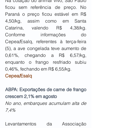
Na cotação do animal vivo, São Paulo 
ficou sem referência de preço. No 
Paraná o preço ficou estável em R$ 
4,50/kg, assim como em Santa 
Catarina, valendo R$ 4,38/kg. 
Conforme informações do 
Cepea/Esalq, referentes à terça-feira 
(5), a ave congelada teve aumento de 
0,61%, chegando a R$ 6,57/kg, 
enquanto o frango resfriado subiu 
0,46%, fechando em R$ 6,55/kg. 
Cepea/Esalq
ABPA: Exportações de carne de frango 
crescem 2,1% em agosto
No ano, embarques acumulam alta de 
7,4%
Levantamentos da Associação 