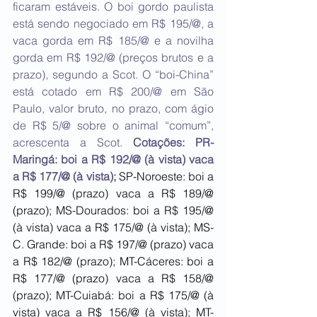
ficaram estáveis. O boi gordo paulista 
está sendo negociado em R$ 195/@, a 
vaca gorda em R$ 185/@ e a novilha 
gorda em R$ 192/@ (preços brutos e a 
prazo), segundo a Scot. O “boi-China” 
está cotado em R$ 200/@ em São 
Paulo, valor bruto, no prazo, com ágio 
de R$ 5/@ sobre o animal “comum”, 
acrescenta a Scot. 
Cotações: PR-
Maringá: boi a R$ 192/@ (à vista) vaca 
a R$ 177/@ (à vista);
SP-Noroeste: boi a 
R$ 199/@ (prazo) vaca a R$ 189/@ 
(prazo); MS-Dourados: boi a R$ 195/@ 
(à vista) vaca a R$ 175/@ (à vista); MS-
C. Grande: boi a R$ 197/@ (prazo) vaca 
a R$ 182/@ (prazo); MT-Cáceres: boi a 
R$ 177/@ (prazo) vaca a R$ 158/@ 
(prazo); MT-Cuiabá: boi a R$ 175/@ (à 
vista) vaca a R$ 156/@ (à vista); MT-