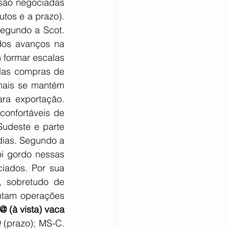
são negociadas 
os e a prazo). 
egundo a Scot. 
os avanços na 
 formar escalas 
 das compras de 
ais se mantém 
ra exportação. 
confortáveis de 
udeste e parte 
ias. Segundo a 
i gordo nessas 
ados. Por sua 
, sobretudo de 
ntam operações 
 (à vista) vaca 
(prazo); MS-C. 