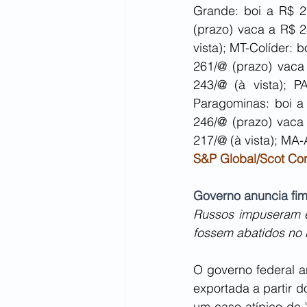
Grande: boi a R$ 2
(prazo) vaca a R$ 2
vista); MT-Colíder: 
261/@ (prazo) vaca 
243/@ (à vista); 
Paragominas: boi a
246/@ (prazo) vaca 
217/@ (à vista); MA-
S&P Global/Scot Con
Governo anuncia fim 
Russos impuseram e
fossem abatidos no 
O governo federal a
exportada a partir 
um caso atípico de 