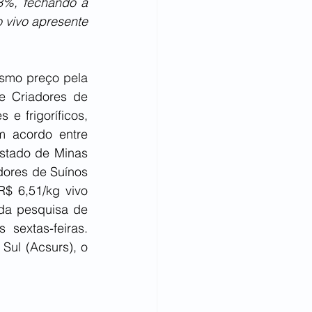
8%, fechando a 
vivo apresente 
smo preço pela 
 Criadores de 
 frigoríficos, 
 acordo entre 
stado de Minas 
ores de Suínos 
$ 6,51/kg vivo 
da pesquisa de 
sextas-feiras. 
ul (Acsurs), o 