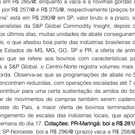
 em R$ 285/@, enquanto a vaca e a novilhas gordas 
 por R$ 257/@ e R$ 275/@, respectivamente (preços brut
na” está em R$ 290/@ em SP, valor bruto e a prazo, s
nalistas da S&P Global Commodity Insight, depois d
nos últimos dias, muitas unidades de abate conseguiram
is, o que afastou boa parte das indústrias brasileiras
s Estados de MS, MG, GO, SP e PR, a oferta de anim
ao que se refere aos bovinos com características pa
ta a S&P Global, o Centro-Norte registra volumes mais 
gorda. Observa-se que as programações de abate no S
encontram reduzidas, com operações escaladas até 7 d
ntribuir para uma certa sustentação da arroba do bo
sar de movimentos de compras também serem cadenci
este do País, a maior oferta de bovinos terminados
ongamento de escalas das indústrias locais, que apo
semana do dia 17. 
Cotações: PR-Maringá: boi a R$ 281/@
 
SP-Noroeste: boi a R$ 296/@ (prazo) vaca a R$ 258/@ 