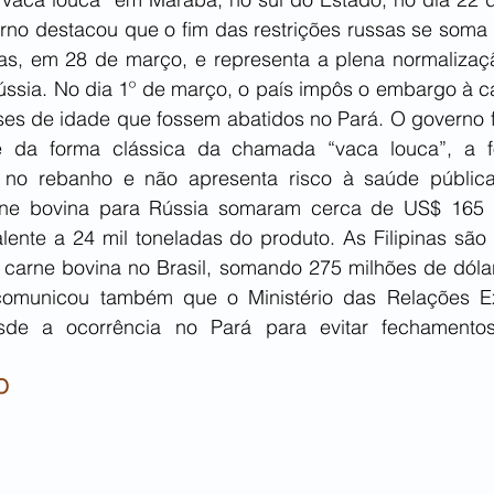
no destacou que o fim das restrições russas se soma à
as, em 28 de março, e representa a plena normalizaç
ssia. No dia 1º de março, o país impôs o embargo à ca
s de idade que fossem abatidos no Pará. O governo fe
e da forma clássica da chamada “vaca louca”, a fo
l no rebanho e não apresenta risco à saúde pública
rne bovina para Rússia somaram cerca de US$ 165 m
lente a 24 mil toneladas do produto. As Filipinas são 
carne bovina no Brasil, somando 275 milhões de dóla
 comunicou também que o Ministério das Relações Ex
de a ocorrência no Pará para evitar fechamentos
O