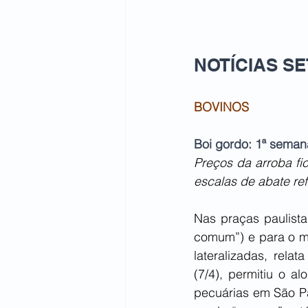
NOTÍCIAS SET
BOVINOS
Boi gordo: 1ª semana
Preços da arroba fi
escalas de abate re
Nas praças paulista
comum”) e para o me
lateralizadas, rela
(7/4), permitiu o 
pecuárias em São Pau