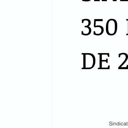
350 
DE 
Sindica