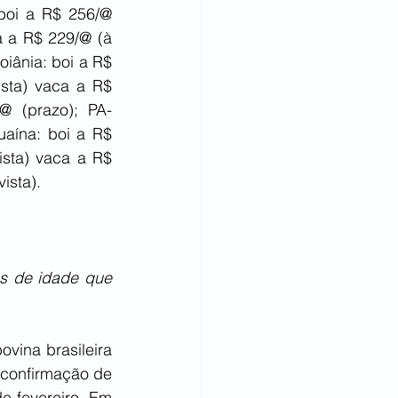
boi a R$ 256/@ 
 a R$ 229/@ (à 
iânia: boi a R$ 
sta) vaca a R$ 
@ (prazo); PA-
aína: boi a R$ 
sta) vaca a R$ 
ista).
 de idade que 
vina brasileira 
 confirmação de 
 fevereiro. Em 