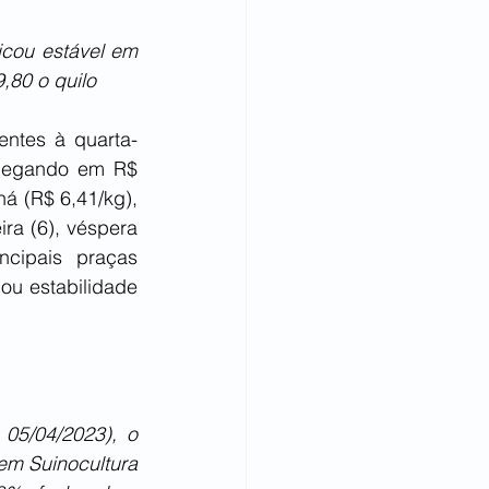
cou estável em 
,80 o quilo
entes à quarta-
chegando em R$ 
á (R$ 6,41/kg), 
ra (6), véspera 
cipais praças 
u estabilidade 
05/04/2023), o 
m Suinocultura 