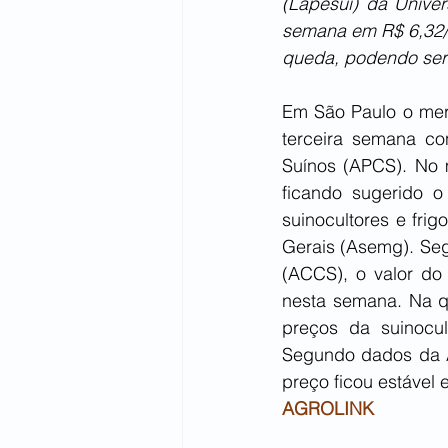
(Lapesui) da Unive
semana em R$ 6,32/k
queda, podendo ser 
Em São Paulo o mer
terceira semana co
Suínos (APCS). No m
ficando sugerido o
suinocultores e fri
Gerais (Asemg). Seg
(ACCS), o valor do 
nesta semana. Na qu
preços da suinocult
Segundo dados da A
preço ficou estável 
AGROLINK