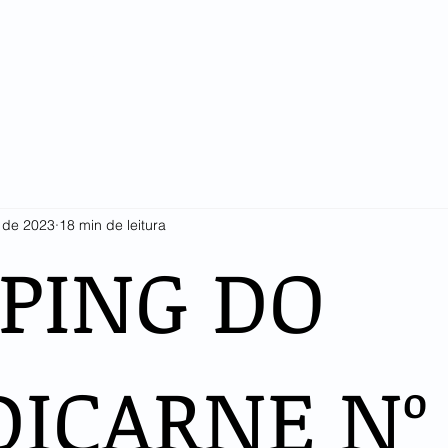
SINDICARNE
COTAÇÕES E ESTATÍSTICAS
ASSOCIADOS
LI
. de 2023
18 min de leitura
PPING DO
DICARNE Nº