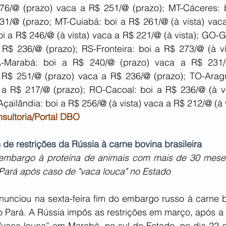
76/@ (prazo) vaca a R$ 251/@ (prazo); MT-Cáceres: 
31/@ (prazo; MT-Cuiabá: boi a R$ 261/@ (à vista) vaca
boi a R$ 246/@ (à vista) vaca a R$ 221/@ (à vista); GO-Go
R$ 236/@ (prazo); RS-Fronteira: boi a R$ 273/@ (à vi
PA-Marabá: boi a R$ 240/@ (prazo) vaca a R$ 231/
 R$ 251/@ (prazo) vaca a R$ 236/@ (prazo); TO-Aragu
a R$ 217/@ (prazo); RO-Cacoal: boi a R$ 236/@ (à vi
Açailândia: boi a R$ 256/@ (à vista) vaca a R$ 212/@ (à v
sultoria/Portal DBO
de restrições da Rússia à carne bovina brasileira
mbargo à proteína de animais com mais de 30 meses
Pará após caso de "vaca louca" no Estado
nunciou na sexta-feira fim do embargo russo à carne bo
do Pará. A Rússia impôs as restrições em março, após a
"vaca louca” em Marabá, no sul do Estado, no dia 22 de