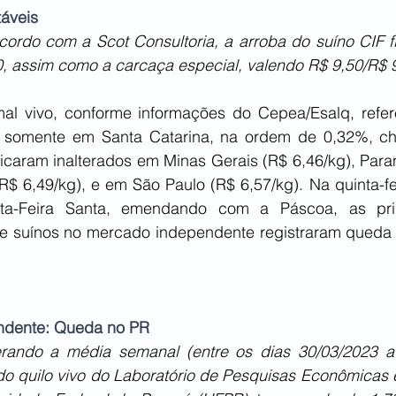
áveis 
ordo com a Scot Consultoria, a arroba do suíno CIF fi
, assim como a carcaça especial, valendo R$ 9,50/R$ 9
al vivo, conforme informações do Cepea/Esalq, refer
lta somente em Santa Catarina, na ordem de 0,32%, 
icaram inalterados em Minas Gerais (R$ 6,46/kg), Paran
$ 6,49/kg), e em São Paulo (R$ 6,57/kg). Na quinta-fei
ta-Feira Santa, emendando com a Páscoa, as prin
e suínos no mercado independente registraram queda o
endente: Queda no PR
rando a média semanal (entre os dias 30/03/2023 a 
do quilo vivo do Laboratório de Pesquisas Econômicas e