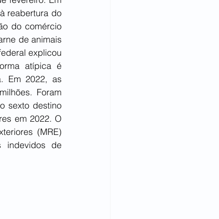
 reabertura do 
ão do comércio 
rne de animais 
deral explicou 
rma atípica é 
. Em 2022, as 
ilhões. Foram 
o sexto destino 
res em 2022. O 
teriores (MRE) 
 indevidos de 