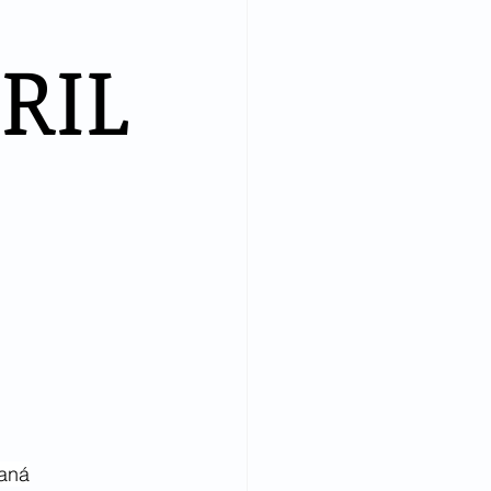
RIL
raná