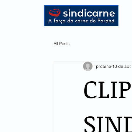
HOME
All Posts
prcarne
10 de abr
CLI
SIN