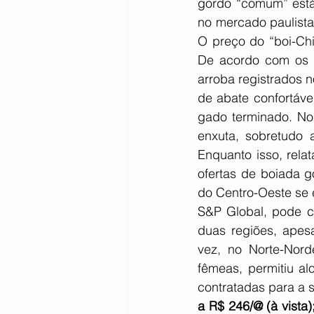
gordo “comum” está
no mercado paulista
O preço do “boi-Chi
De acordo com os a
arroba registrados 
de abate confortáve
gado terminado. No
enxuta, sobretudo 
Enquanto isso, rela
ofertas de boiada 
do Centro-Oeste se 
S&P Global, pode co
duas regiões, ape
vez, no Norte-Nord
fêmeas, permitiu al
contratadas para a 
a R$ 246/@ (à vista);