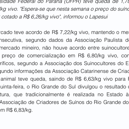
rsidade Federal do Paraná (UFPR) teve queda de 1,7
g vivo. "Espera-se que nesta semana o preço do suíno 
cotado a R$ 6,26/kg vivo", informou o Lapesui
cado teve acordo de R$ 7,22/kg vivo, mantendo o me
nsecutiva, segundo dados da Associação Paulista de
ercado mineiro, não houve acordo entre suinocultores e
 preço de comercialização em R$ 6,80/kg vivo, com
goríficos, segundo a Associação dos Suinocultores do E
undo informações da Associação Catarinense de Criad
animal teve queda, saindo de R$ 6,63/kg vivo para R
inta-feira, o Rio Grande do Sul divulgou o resultado 
ura, que tradicionalmente é realizada no Estado às 
ssociação de Criadores de Suínos do Rio Grande do S
em R$ 6,83/kg.