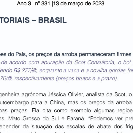
Ano 3
 | 
nº 331 |13 de março de 2023
ORIAIS – BRASIL   
ões do País, os preços da arroba permaneceram firmes 
a, de acordo com apuração da Scot Consultoria, o boi 
valendo R$ 277/@, enquanto a vaca e a novilha gordas f
70/@, respectivamente (preços brutos e a prazo).
enheira agrônoma Jéssica Olivier, analista da Scot, o
utoembargo para a China, mas os preços da arroba j
mas praças. Ela cita como exemplo algumas regiões
ns, Mato Grosso do Sul e Paraná. “Podemos ver preç
pender da situação das escalas de abate dos frigorí