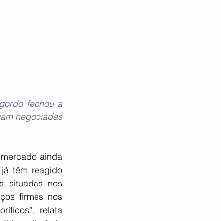
gordo fechou a 
oram negociadas 
 mercado ainda 
á têm reagido 
 situadas nos 
os firmes nos 
ficos”, relata 