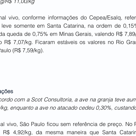
g/R$ 11,00/kg
al vivo, conforme informações do Cepea/Esalq, refer
ta leve somente em Santa Catarina, na ordem de 0,15
rada queda de 0,75% em Minas Gerais, valendo R$ 7,89/
o R$ 7,07/kg. Ficaram estáveis os valores no Rio Gra
aulo (R$ 7,59/kg).
tações
ordo com a Scot Consultoria, a ave na granja teve aum
/kg, enquanto a ave no atacado cedeu 0,30%, custando
l vivo, São Paulo ficou sem referência de preço. No P
em R$ 4,92/kg, da mesma maneira que Santa Catarin