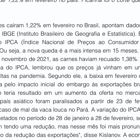
s caíram 1,22% em fevereiro no Brasil, apontam dados
 IBGE (Instituto Brasileiro de Geografia e Estatística).
o IPCA (Índice Nacional de Preços ao Consumidor
u seja, a nova queda é a mais intensa em 15 meses, o
novembro de 2021, as carnes haviam recuado 1,38%. P
a do IPCA, lembrou que os preços já vinham em uma 
altas na pandemia. Segundo ele, a baixa em fevereiro 
ada pelo impacto inicial do embargo às exportações bra
 teria resultado em um aumento da oferta no mercad
ís asiático foram paralisados a partir de 23 de fev
aso de mal da vaca louca no Pará. A variação do IPCA f
letados no período de 28 de janeiro a 28 de fevereiro, 
m tendo uma redução, mas nesse mês foi mais pronunci
to da redução das exportações", disse Kislanov. A econ