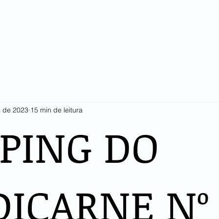
SINDICARNE
COTAÇÕES E ESTATÍSTICAS
ASSOCIADOS
LI
. de 2023
15 min de leitura
PPING DO
DICARNE Nº 