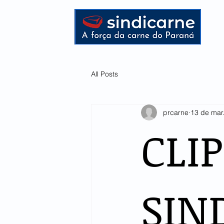
HOME
All Posts
prcarne
13 de mar
CLI
SIN