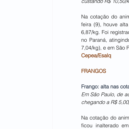
custando R$ 10,50/k
Na cotação do anim
feira (9), houve al
6,87/kg. Foi regist
no Paraná, atingind
7,04/kg), e em São P
Cepea/Esalq
FRANGOS
Frango: alta nas co
Em São Paulo, de ac
chegando a R$ 5,00
Na cotação do anima
ficou inalterado 