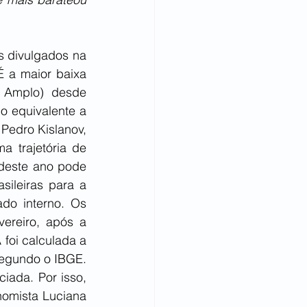
 divulgados na 
 É a maior baixa 
 Amplo) desde 
 equivalente a 
edro Kislanov, 
trajetória de 
deste ano pode 
sileiras para a 
o interno. Os 
ereiro, após a 
oi calculada a 
segundo o IBGE. 
ada. Por isso, 
omista Luciana 