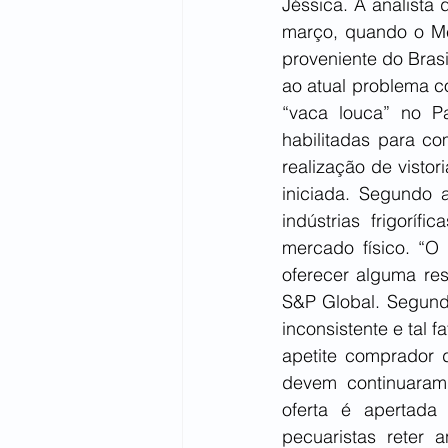
Jéssica. A analista 
março, quando o Méx
proveniente do Brasi
ao atual problema co
“vaca louca” no Pa
habilitadas para co
realização de visto
iniciada. Segundo 
indústrias frigorí
mercado físico. “O 
oferecer alguma res
S&P Global. Segundo
inconsistente e tal 
apetite comprador d
devem continuaram 
oferta é apertada
pecuaristas reter 