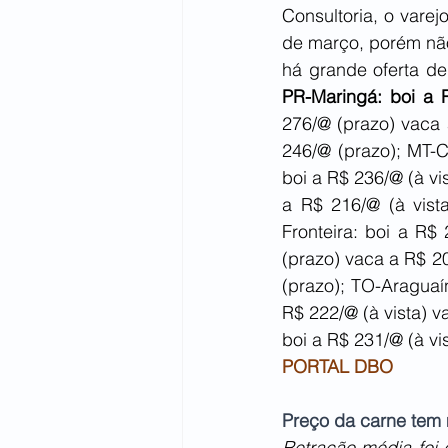
Consultoria, o vare
de março, porém não 
PR-Maringá: boi a R
276/@ (prazo) vaca 
246/@ (prazo); MT-C
boi a R$ 236/@ (à vis
a R$ 216/@ (à vist
Fronteira: boi a R$
(prazo) vaca a R$ 2
(prazo); TO-Araguaí
R$ 222/@ (à vista) v
boi a R$ 231/@ (à vi
PORTAL DBO
Preço da carne tem
Retração média foi 