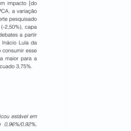
um impacto [do 
CA, a variação 
orte pesquisado 
(-2,50%), capa 
ebates a partir 
Inácio Lula da 
e consumir esse 
a maior para a 
ecuado 3,75%.
cou estável em 
 0,96%/0,92%, 