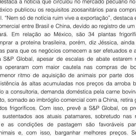
destaca a notícia que circulou no mercado pecuário no 
ico publicou os requisitos zoosanitários para compra
l. “Nem só de notícia ruim vive a exportação”, destaca el
mercial entre Brasil e China, devido ao registro de um 
rá. Em relação ao México, são 34 plantas frigorífi
mprar a proteína brasileira, porém, diz Jéssica, ainda
rias para que os negócios comecem a ser efetuados e a
a S&P Global, apesar de escalas de abate estarem m
ficas operaram com maior cautela nas compras de bo
menor ritmo de aquisição de animais por parte dos fri
istência às altas acumuladas nos preços da arroba bov
 a consultoria, demanda doméstica pela carne bovina
fato, somado ao imbróglio comercial com a China, retira 
os frigoríficos. Com isso, prevê a S&P Global, os pr
sustentados aos atuais patamares, sobretudo nas r
 e as condições de pastagem são favoráveis para
animais e, com isso, barganhar melhores preços. S