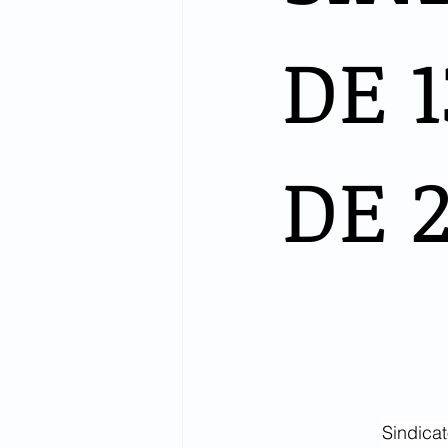
DE 
DE 
Sindica