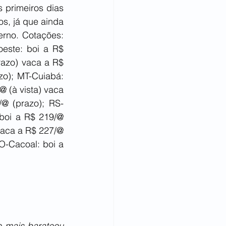
primeiros dias 
s, já que ainda 
há grande oferta de carne em razão da maior distribuição no mercado interno. Cotações: 
oeste: boi a R$ 
azo) vaca a R$ 
o); MT-Cuiabá: 
@ (à vista) vaca 
/@ (prazo); RS-
boi a R$ 219/@ 
aca a R$ 227/@ 
-Cacoal: boi a 
 mais barateou 