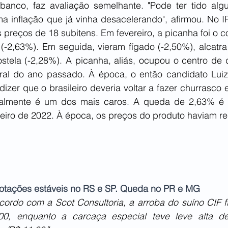
banco, faz avaliação semelhante. "Pode ter tido alg
 inflação que já vinha desacelerando", afirmou. No IP
s preços de 18 subitens. Em fevereiro, a picanha foi o c
-2,63%). Em seguida, vieram fígado (-2,50%), alcatra 
ostela (-2,28%). A picanha, aliás, ocupou o centro de d
al do ano passado. À época, o então candidato Luiz 
dizer que o brasileiro deveria voltar a fazer churrasco 
onalmente é um dos mais caros. A queda de 2,63% é 
eiro de 2022. À época, os preços do produto haviam r
 cotações estáveis no RS e SP. Queda no PR e MG
ordo com a Scot Consultoria, a arroba do suíno CIF fi
00, enquanto a carcaça especial teve leve alta de