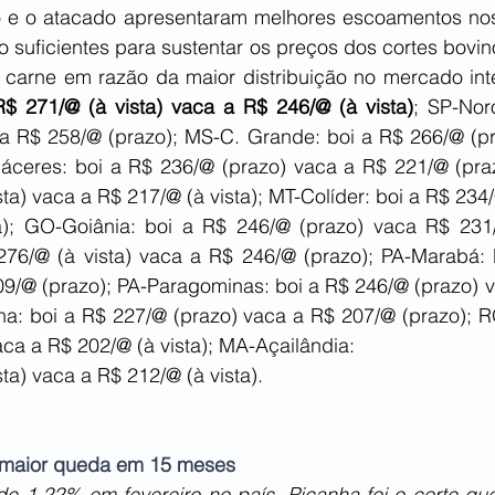
jo e o atacado apresentaram melhores escoamentos nos 
suficientes para sustentar os preços dos cortes bovino
$ 271/@ (à vista) vaca a R$ 246/@ (à vista)
; SP-Nor
a R$ 258/@ (prazo); MS-C. Grande: boi a R$ 266/@ (pr
áceres: boi a R$ 236/@ (prazo) vaca a R$ 221/@ (praz
ta) vaca a R$ 217/@ (à vista); MT-Colíder: boi a R$ 234/
a); GO-Goiânia: boi a R$ 246/@ (prazo) vaca R$ 231
 276/@ (à vista) vaca a R$ 246/@ (prazo); PA-Marabá: 
09/@ (prazo); PA-Paragominas: boi a R$ 246/@ (prazo) v
na: boi a R$ 227/@ (prazo) vaca a R$ 207/@ (prazo); RO
aca a R$ 202/@ (à vista); MA-Açailândia:
sta) vaca a R$ 212/@ (à vista).
 maior queda em 15 meses
de 1,22% em fevereiro no país. Picanha foi o corte que