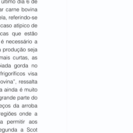
último dia 6 de 
r carne bovina 
a, referindo-se 
caso atípico de 
cas que estão 
 é necessário a 
 produção seja 
ais curtas, as 
iada gorda no 
goríficos visa 
ina”, ressalta 
 ainda é muito 
grande parte do 
eços da arroba 
egiões onde a 
 permitir aos 
egunda a Scot 