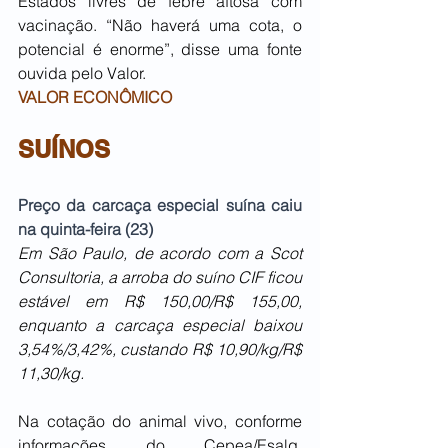
Estados livres de febre aftosa com 
vacinação. “Não haverá uma cota, o 
potencial é enorme”, disse uma fonte 
ouvida pelo Valor.
VALOR ECONÔMICO
SUÍNOS
Preço da carcaça especial suína caiu 
na quinta-feira (23)
Em São Paulo, de acordo com a Scot 
Consultoria, a arroba do suíno CIF ficou 
estável em R$ 150,00/R$ 155,00, 
enquanto a carcaça especial baixou 
3,54%/3,42%, custando R$ 10,90/kg/R$ 
11,30/kg.
Na cotação do animal vivo, conforme 
informações do Cepea/Esalq, 