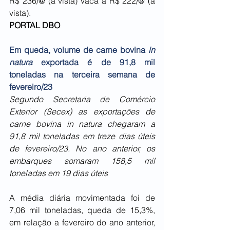
R$ 236/@ (à vista) vaca a R$ 222/@ (à 
vista).
PORTAL DBO
Em queda, volume de carne bovina 
in 
natura
 exportada é de 91,8 mil 
toneladas na terceira semana de 
fevereiro/23
Segundo Secretaria de Comércio 
Exterior (Secex) as exportações de 
carne bovina in natura chegaram a 
91,8 mil toneladas em treze dias úteis 
de fevereiro/23. No ano anterior, os 
embarques somaram 158,5 mil 
toneladas em 19 dias úteis
A média diária movimentada foi de 
7,06 mil toneladas, queda de 15,3%, 
em relação a fevereiro do ano anterior, 