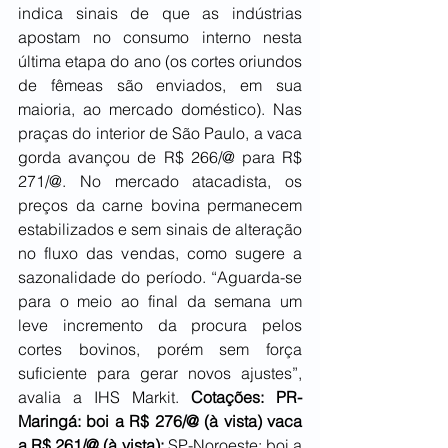
indica sinais de que as indústrias 
apostam no consumo interno nesta 
última etapa do ano (os cortes oriundos 
de fêmeas são enviados, em sua 
maioria, ao mercado doméstico). Nas 
praças do interior de São Paulo, a vaca 
gorda avançou de R$ 266/@ para R$ 
271/@. No mercado atacadista, os 
preços da carne bovina permanecem 
estabilizados e sem sinais de alteração 
no fluxo das vendas, como sugere a 
sazonalidade do período. “Aguarda-se 
para o meio ao final da semana um 
leve incremento da procura pelos 
cortes bovinos, porém sem força 
suficiente para gerar novos ajustes”, 
avalia a IHS Markit. 
Cotações: PR-
Maringá: boi a R$ 276/@ (à vista) vaca 
a R$ 261/@ (à vista);
 SP-Noroeste: boi a 