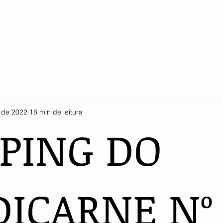
SINDICARNE
COTAÇÕES E ESTATÍSTICAS
ASSOCIADOS
LI
. de 2022
18 min de leitura
PPING DO
DICARNE Nº 