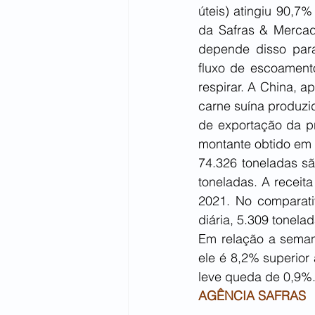
úteis) atingiu 90,7
da Safras & Mercado
depende disso para
fluxo de escoament
respirar. A China, 
carne suína produzid
de exportação da pr
montante obtido em 
74.326 toneladas sã
toneladas. A receit
2021. No comparati
diária, 5.309 tonel
Em relação a semana
ele é 8,2% superior
leve queda de 0,9%
AGÊNCIA SAFRAS