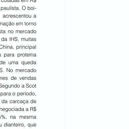
 cotadas em R$ 
aulista. O boi-
 acrescentou a 
mação em torno 
sta no mercado 
da IHS, muitas 
hina, principal 
 para proteína 
 de uma queda 
HS. No mercado 
mes de vendas 
Segundo a Scot 
para o período, 
da carcaça de 
negociada a R$ 
,5%, na mesma 
dianteiro, que 