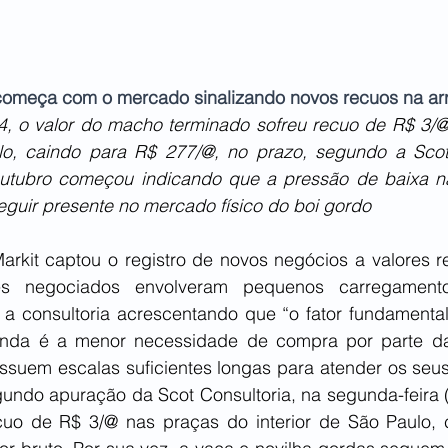
começa com o mercado sinalizando novos recuos na ar
4, o valor do macho terminado sofreu recuo de R$ 3/@
lo, caindo para R$ 277/@, no prazo, segundo a Scot 
utubro começou indicando que a pressão de baixa na
eguir presente no mercado físico do boi gordo
rkit captou o registro de novos negócios a valores re
es negociados envolveram pequenos carregamento
u a consultoria acrescentando que “o fator fundamental
ainda é a menor necessidade de compra por parte da
ssuem escalas suficientes longas para atender os seu
gundo apuração da Scot Consultoria, na segunda-feira (
cuo de R$ 3/@ nas praças do interior de São Paulo, 