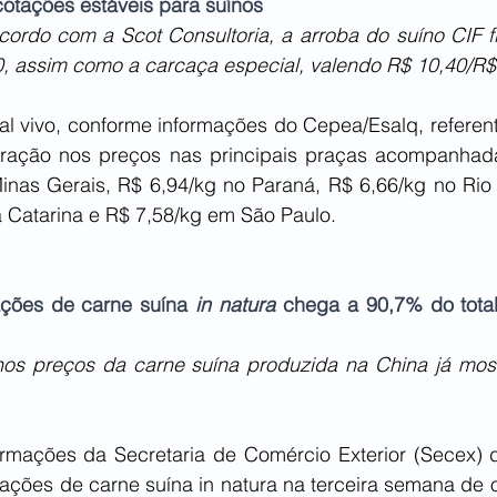
otações estáveis para suínos
ordo com a Scot Consultoria, a arroba do suíno CIF fi
, assim como a carcaça especial, valendo R$ 10,40/R$ 
l vivo, conforme informações do Cepea/Esalq, referente
teração nos preços nas principais praças acompanhad
nas Gerais, R$ 6,94/kg no Paraná, R$ 6,66/kg no Rio 
 Catarina e R$ 7,58/kg em São Paulo.
ações de carne suína 
in natura
 chega a 90,7% do total
os preços da carne suína produzida na China já mostr
mações da Secretaria de Comércio Exterior (Secex) do
ações de carne suína in natura na terceira semana de o