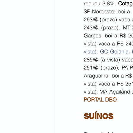
recuou 3,8%. 
Cotaç
SP-Noroeste: boi a
263/@ (prazo) vaca 
243/@ (prazo); MT-
Garças: boi a R$ 25
vista) vaca a R$ 240
vista); GO-Goiânia:
285/@ (à vista) vac
251/@ (prazo); PA-
Araguaína: boi a R$
vista) vaca a R$ 25
vista); MA-Açailândi
PORTAL DBO
SUÍNOS