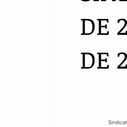
DE 
DE 
Sindica