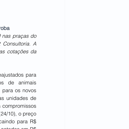
roba
 nas praças do 
Consultoria. A 
s cotações da 
ajustados para 
s de animais 
 para os novos 
s unidades de 
s compromissos 
24/10), o preço 
caindo para R$ 