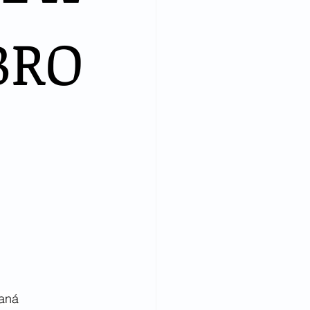
BRO
raná