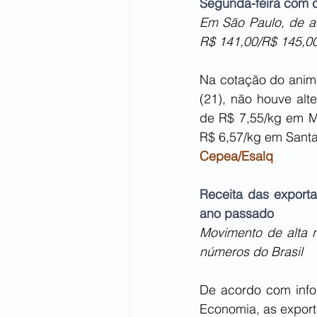
Segunda-feira com c
Em São Paulo, de ac
R$ 141,00/R$ 145,00
Na cotação do anima
(21), não houve al
de R$ 7,55/kg em Mi
R$ 6,57/kg em Santa
Cepea/Esalq
Receita das export
ano passado
Movimento de alta n
números do Brasil
De acordo com infor
Economia, as export