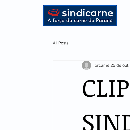
HOME
All Posts
prcarne
25 de out
CLI
SIN