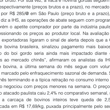
lor bruto. Por sua vez, a vaca e novilha gordas seguem
espectivamente (preços brutos e a prazo), no mercado p
 por R$ 285/@ em São Paulo (preço bruto e a prazo),
 diz a IHS, as operações de abate seguem com progra
ém o apetite comprador por parte da indústria pauli
essionando os preços ao produtor local. Na avaliação 
s exportadoras ligaram o sinal de alerta depois que a C
 bovina brasileira, sinalizou pagamento mais baixos
o do boi gordo seria ainda mais impactado diante
os ao mercado chinês”, afirmaram os analistas da I
ne bovina, a última semana do mês segue com volu
, marcado pelo enfraquecimento sazonal de demanda. 
mês terminando e a típica retração no consumo interno 
o negociou com preços menores na semana. O preço 
o atacado paulista caiu 2,4% no comparativo semanal, 
o a carcaça de bovinos inteiros teve queda de 2
cada em R$ 17,69/kg, puxada principalmente pelo seu 