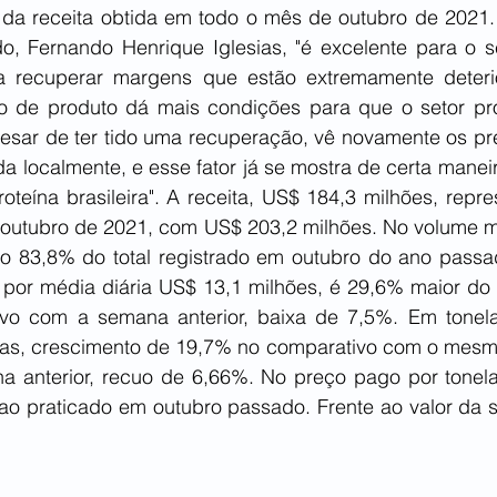
% da receita obtida em todo o mês de outubro de 2021. 
, Fernando Henrique Iglesias, "é excelente para o se
 recuperar margens que estão extremamente deterior
o de produto dá mais condições para que o setor pro
apesar de ter tido uma recuperação, vê novamente os pr
a localmente, e esse fator já se mostra de certa manei
oteína brasileira". A receita, US$ 184,3 milhões, repr
outubro de 2021, com US$ 203,2 milhões. No volume m
o 83,8% do total registrado em outubro do ano passa
a por média diária US$ 13,1 milhões, é 29,6% maior do 
vo com a semana anterior, baixa de 7,5%. Em tonela
adas, crescimento de 19,7% no comparativo com o mesm
 anterior, recuo de 6,66%. No preço pago por tonela
 ao praticado em outubro passado. Frente ao valor da s
.