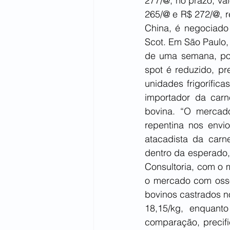
277/@, no prazo, va
265/@ e R$ 272/@, r
China, é negociado
Scot. Em São Paulo,
de uma semana, por
spot é reduzido, pr
unidades frigorífica
importador da carne
bovina. “O mercad
repentina nos envi
atacadista da car
dentro da esperado
Consultoria, com o 
o mercado com oss
bovinos castrados n
18,15/kg, enquant
comparação, precifi