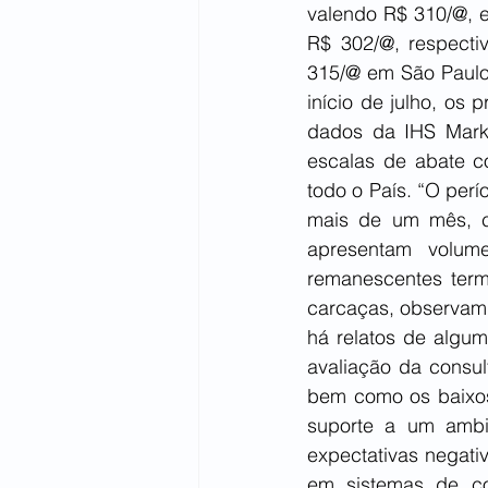
valendo R$ 310/@, e
R$ 302/@, respecti
315/@ em São Paulo,
início de julho, os
dados da IHS Markit
escalas de abate co
todo o País. “O per
mais de um mês, car
apresentam volume
remanescentes term
carcaças, observam 
há relatos de algum
avaliação da consul
bem como os baixos
suporte a um ambie
expectativas negativ
em sistemas de co