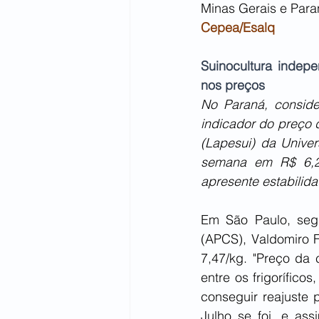
Minas Gerais e Para
Cepea/Esalq
Suinocultura indep
nos preços
No Paraná, conside
indicador do preço 
(Lapesui) da Unive
semana em R$ 6,25
apresente estabilid
Em São Paulo, segu
(APCS), Valdomiro F
7,47/kg. "Preço da 
entre os frigorífic
conseguir reajuste 
Julho se foi, e as