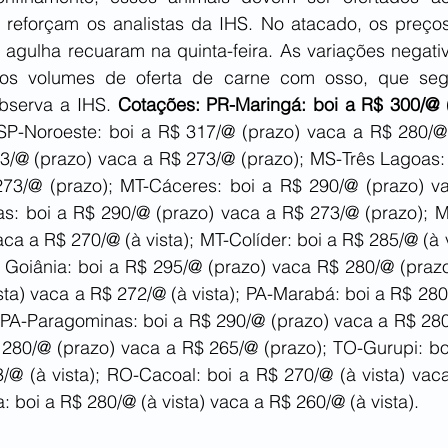
reforçam os analistas da IHS. No atacado, os preços
 agulha recuaram na quinta-feira. As variações negativ
s volumes de oferta de carne com osso, que seg
bserva a IHS. 
Cotações: PR-Maringá: boi a R$ 300/@ (à
SP-Noroeste: boi a R$ 317/@ (prazo) vaca a R$ 280/@ 
3/@ (prazo) vaca a R$ 273/@ (prazo); MS-Três Lagoas: 
273/@ (prazo); MT-Cáceres: boi a R$ 290/@ (prazo) v
as: boi a R$ 290/@ (prazo) vaca a R$ 273/@ (prazo); MT
aca a R$ 270/@ (à vista); MT-Colíder: boi a R$ 285/@ (à v
 Goiânia: boi a R$ 295/@ (prazo) vaca R$ 280/@ (prazo)
sta) vaca a R$ 272/@ (à vista); PA-Marabá: boi a R$ 280
 PA-Paragominas: boi a R$ 290/@ (prazo) vaca a R$ 280
 280/@ (prazo) vaca a R$ 265/@ (prazo); TO-Gurupi: boi
3/@ (à vista); RO-Cacoal: boi a R$ 270/@ (à vista) vac
a: boi a R$ 280/@ (à vista) vaca a R$ 260/@ (à vista).