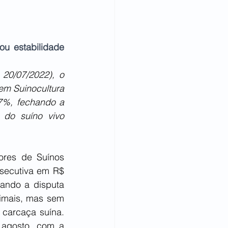
u estabilidade 
20/07/2022), o 
m Suinocultura 
7%, fechando a 
do suíno vivo 
res de Suínos 
secutiva em R$ 
ando a disputa 
nimais, mas sem 
 carcaça suína. 
 agosto, com a 