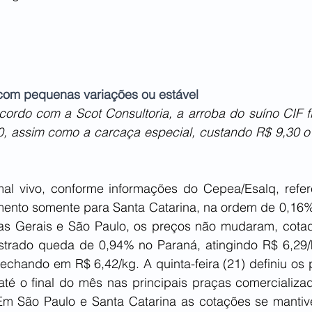
com pequenas variações ou estável
ordo com a Scot Consultoria, a arroba do suíno CIF fi
, assim como a carcaça especial, custando R$ 9,30 o q
al vivo, conforme informações do Cepea/Esalq, refer
umento somente para Santa Catarina, na ordem de 0,16
as Gerais e São Paulo, os preços não mudaram, cota
istrado queda de 0,94% no Paraná, atingindo R$ 6,29/
echando em R$ 6,42/kg. A quinta-feira (21) definiu os 
té o final do mês nas principais praças comercializad
Em São Paulo e Santa Catarina as cotações se mantiv