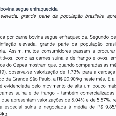
bovina segue enfraquecida
elevada, grande parte da população brasileira apres
a por carne bovina segue enfraquecida. Segundo pes
nflação elevada, grande parte da população brasile
ária. Assim, muitos consumidores passam a procurar
itivos, como as carnes suína e de frango e ovos, em
dos do Cepea mostram que, quando comparadas as méd
 19), observa-se valorização de 1,73% para a carcaça
o da Grande São Paulo, a R$ 20,90/kg neste mês. E a
 é evidenciada pelo movimento de alta um pouco mais
 carnes suína e de frango – também comercializadas
 que apresentam valorizações de 5,04% e de 5,57%, re
a especial suína é negociada à média de R$ 9,85/k
/kg. 