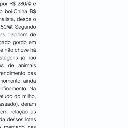
por R$ 280/@ e 
o boi-China R$ 
lista, desde o 
,50/@. Segundo 
ras dispõem de 
 gado gordo em 
e não chove há 
stagens já não 
es de animais 
endimento das 
momento, ainda 
nfinamento. Na 
tudo do milho, 
ssado), deram 
em relação às 
da desses lotes 
o mercado nas 