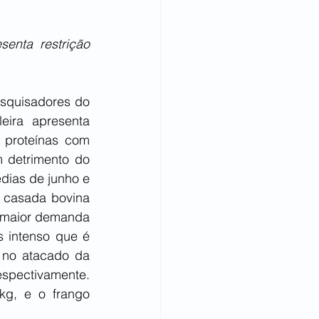
enta restrição 
quisadores do 
ira apresenta 
 proteínas com 
 detrimento do 
ias de junho e 
 casada bovina 
 maior demanda 
 intenso que é 
 no atacado da 
spectivamente. 
g, e o frango 