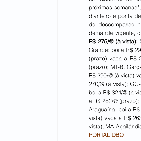
próximas semanas”, 
dianteiro e ponta de
do descompasso no
demanda vigente, o
R$ 275/@ (à vista);
 
Grande: boi a R$ 29
(prazo) vaca a R$ 
(prazo); MT-B. Garç
R$ 290/@ (à vista) v
270/@ (à vista); GO-
boi a R$ 324/@ (à vi
a R$ 282/@ (prazo);
Araguaína: boi a R$
vista) vaca a R$ 26
vista); MA-Açailândi
PORTAL DBO