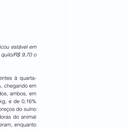
cou estável em 
uilo/R$ 9,70 o 
entes à quarta-
%, chegando em 
dos, ambos, em 
kg, e de 0,16% 
preços do suíno 
oras do animal 
eram, enquanto 