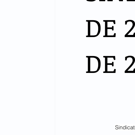
DE 
DE 
Sindica