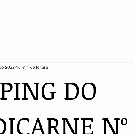
SINDICARNE
COTAÇÕES E ESTATÍSTICAS
ASSOCIADOS
LI
 de 2022
16 min de leitura
PPING DO
DICARNE Nº 