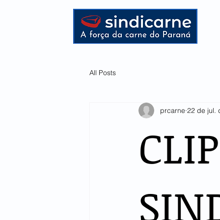
HOME
All Posts
prcarne
22 de jul.
CLI
SIN