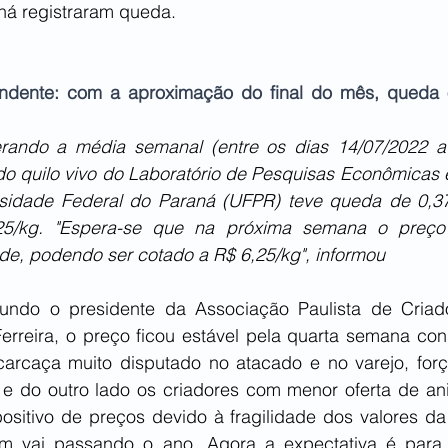
ná registraram queda. 
endente: com a aproximação do final do mês, queda o
rando a média semanal (entre os dias 14/07/2022 a 
do quilo vivo do Laboratório de Pesquisas Econômicas e
rsidade Federal do Paraná (UFPR) teve queda de 0,3
/kg. "Espera-se que na próxima semana o preço 
ade, podendo ser cotado a R$ 6,25/kg", informou
ndo o presidente da Associação Paulista de Criado
erreira, o preço ficou estável pela quarta semana con
carcaça muito disputado no atacado e no varejo, forç
os, e do outro lado os criadores com menor oferta de a
positivo de preços devido à fragilidade dos valores da
sim vai passando o ano. Agora a expectativa é para