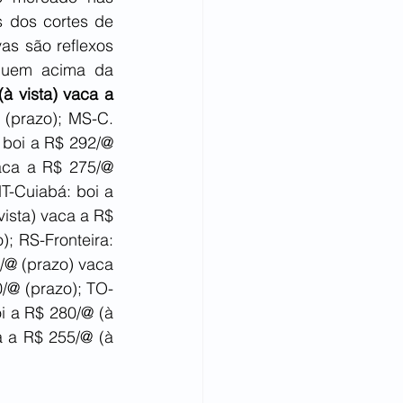
 dos cortes de 
as são reflexos 
uem acima da 
 vista) vaca a 
(prazo); MS-C. 
boi a R$ 292/@ 
aca a R$ 275/@ 
-Cuiabá: boi a 
ista) vaca a R$ 
; RS-Fronteira: 
/@ (prazo) vaca 
/@ (prazo); TO-
 a R$ 280/@ (à 
a a R$ 255/@ (à 