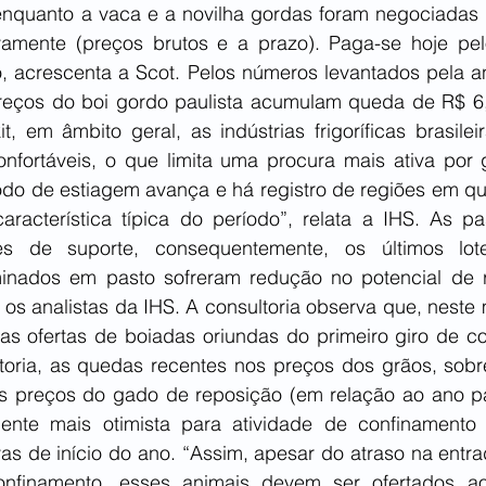
nquanto a vaca e a novilha gordas foram negociadas 
vamente (preços brutos e a prazo). Paga-se hoje pel
 acrescenta a Scot. Pelos números levantados pela ana
 preços do boi gordo paulista acumulam queda de R$ 6
, em âmbito geral, as indústrias frigoríficas brasilei
nfortáveis, o que limita uma procura mais ativa por
íodo de estiagem avança e há registro de regiões em qu
acterística típica do período”, relata a IHS. As pa
s de suporte, consequentemente, os últimos lot
inados em pasto sofreram redução no potencial de r
os analistas da IHS. A consultoria observa que, neste 
as ofertas de boiadas oriundas do primeiro giro de co
toria, as quedas recentes nos preços dos grãos, sobre
 preços do gado de reposição (em relação ao ano pa
nte mais otimista para atividade de confinamento 
as de início do ano. “Assim, apesar do atraso na entra
nfinamento, esses animais devem ser ofertados a