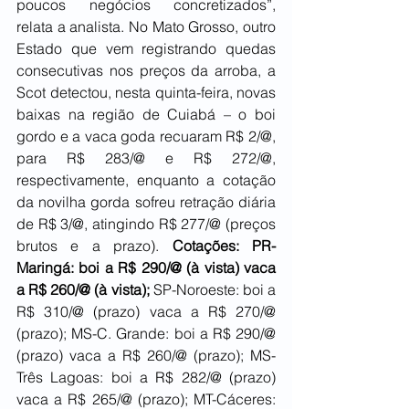
poucos negócios concretizados”, 
relata a analista. No Mato Grosso, outro 
Estado que vem registrando quedas 
consecutivas nos preços da arroba, a 
Scot detectou, nesta quinta-feira, novas 
baixas na região de Cuiabá – o boi 
gordo e a vaca goda recuaram R$ 2/@, 
para R$ 283/@ e R$ 272/@, 
respectivamente, enquanto a cotação 
da novilha gorda sofreu retração diária 
de R$ 3/@, atingindo R$ 277/@ (preços 
brutos e a prazo). 
Cotações: PR-
Maringá: boi a R$ 290/@ (à vista) vaca 
a R$ 260/@ (à vista); 
SP-Noroeste: boi a 
R$ 310/@ (prazo) vaca a R$ 270/@ 
(prazo); MS-C. Grande: boi a R$ 290/@ 
(prazo) vaca a R$ 260/@ (prazo); MS-
Três Lagoas: boi a R$ 282/@ (prazo) 
vaca a R$ 265/@ (prazo); MT-Cáceres: 