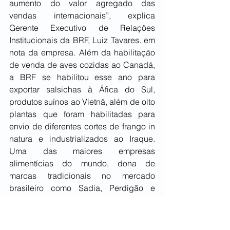
aumento do valor agregado das 
vendas internacionais”, explica 
Gerente Executivo de Relações 
Institucionais da BRF, Luiz Tavares. em 
nota da empresa. Além da habilitação 
de venda de aves cozidas ao Canadá, 
a BRF se habilitou esse ano para 
exportar salsichas à Áfica do Sul, 
produtos suínos ao Vietnã, além de oito 
plantas que foram habilitadas para 
envio de diferentes cortes de frango in 
natura e industrializados ao Iraque. 
Uma das maiores empresas 
alimentícias do mundo, dona de 
marcas tradicionais no mercado 
brasileiro como Sadia, Perdigão e 
Qualy, a BRF atua em 127 países. A 
marca, que é brasileira, tem cerca de 
100 mil colaboradores e mais de 300 