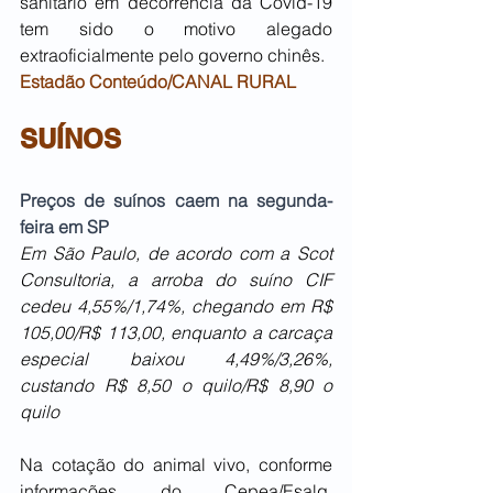
sanitário em decorrência da Covid-19 
tem sido o motivo alegado 
extraoficialmente pelo governo chinês.
Estadão Conteúdo/CANAL RURAL
SUÍNOS
Preços de suínos caem na segunda-
feira em SP
Em São Paulo, de acordo com a Scot 
Consultoria, a arroba do suíno CIF 
cedeu 4,55%/1,74%, chegando em R$ 
105,00/R$ 113,00, enquanto a carcaça 
especial baixou 4,49%/3,26%, 
custando R$ 8,50 o quilo/R$ 8,90 o 
quilo
Na cotação do animal vivo, conforme 
informações do Cepea/Esalq, 