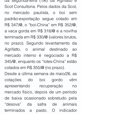
da segunda-feira (1/6) da Agrifatto e 
Scot Consultoria. Pelos dados da Scot, 
no mercado paulista, o boi sem 
padrão-exportação segue cotado em 
R$ 347/@, o “boi-China” em R$ 352/@, 
a vaca gorda em R$ 318/@ e a novilha 
terminada em R$ 330/@ (valores brutos, 
no prazo). Segundo levantamento da 
Agrifatto, o animal destinado ao 
mercado interno é negociado a R$ 
345/@, enquanto os “lotes-China” estão 
cotados em R$ 355/@ (no prazo).
Desde a última semana de maio/26, as 
cotações do boi gordo vêm 
apresentando recuperação no 
mercado físico, depois de um período 
de baixa ocasionado sobretudo pela 
“desova” da safra de animais 
terminados a pasto. O indicador 