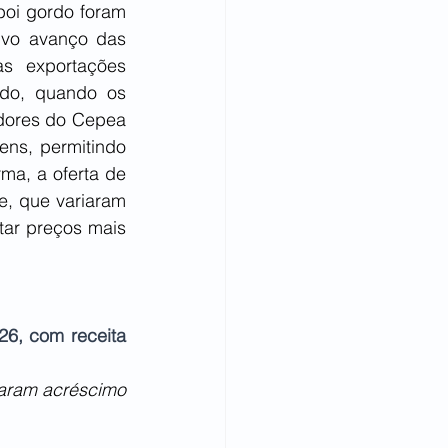
oi gordo foram 
vo avanço das 
s exportações 
do, quando os 
dores do Cepea 
ns, permitindo 
a, a oferta de 
, que variaram 
ar preços mais 
6, com receita 
aram acréscimo 