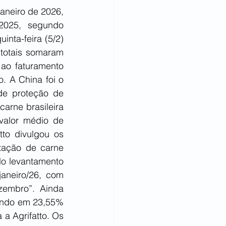
aneiro de 2026, 
025, segundo 
nta-feira (5/2) 
totais somaram 
o faturamento 
. A China foi o 
e proteção de 
rne brasileira 
alor médio de 
to divulgou os 
tação de carne 
lo levantamento 
aneiro/26, com 
embro”.  Ainda 
ando em 23,55% 
a Agrifatto. Os 