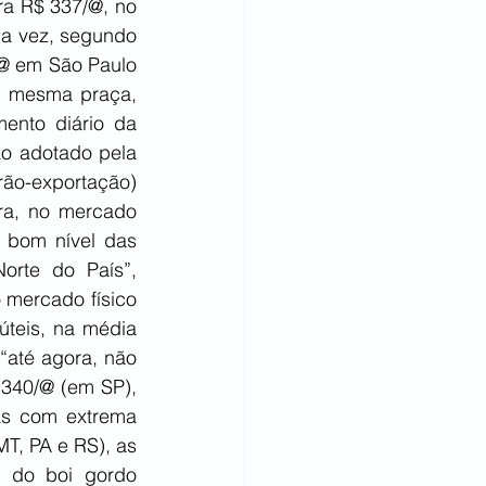
ra R$ 337/@, no 
ua vez, segundo 
/@ em São Paulo 
a mesma praça, 
nto diário da 
o adotado pela 
ão-exportação) 
ra, no mercado 
o bom nível das 
rte do País”, 
 mercado físico 
teis, na média 
“até agora, não 
340/@ (em SP), 
as com extrema 
, PA e RS), as 
 do boi gordo 