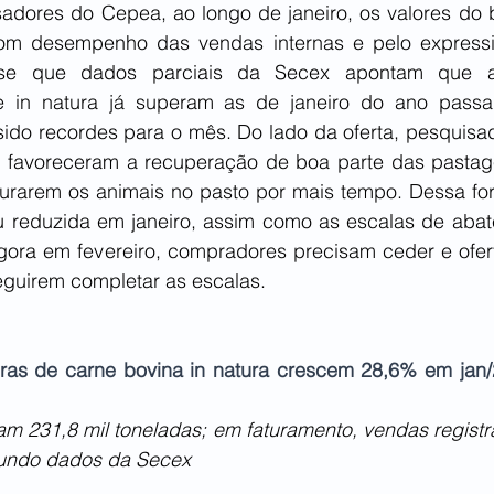
dores do Cepea, ao longo de janeiro, os valores do b
om desempenho das vendas internas e pelo expressi
a-se que dados parciais da Secex apontam que a
ne in natura já superam as de janeiro do ano passa
do recordes para o mês. Do lado da oferta, pesquisa
 favoreceram a recuperação de boa parte das pastage
urarem os animais no pasto por mais tempo. Dessa form
reduzida em janeiro, assim como as escalas de abate
Agora em fevereiro, compradores precisam ceder e ofert
guirem completar as escalas.
iras de carne bovina in natura crescem 28,6% em jan/2
am 231,8 mil toneladas; em faturamento, vendas registr
undo dados da Secex