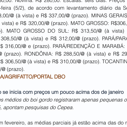
0,00. Novilha: R$ 280,00. Escalas: seis dias. Preços 
-feira (5/2), de acordo com levantamento diário da Sco
00/@ (à vista) e R$ 337,00/@ (prazo). MINAS GERAIS 
à vista) e R$ 320,00/@ (prazo). MATO GROSSO: R$306,50
o). MATO GROSSO DO SUL: R$ 313,50/@ (à vista) 
 308,50/@ (à vista) e R$ 312,00/@ (prazo). PARÁ/PA
 R$ 316,00/@ e (prazo). PARÁ/REDENÇÃO E MARABÁ: R
@ (prazo). RONDÔNIA: R$ 288,50/@ (à vista) e R$ 292
 306,50/@ (à vista) e R$ 310,00/@ (prazo). TOCANTIN
0/@ (prazo).
A/AGRIFATTO/PORTAL DBO
o se inicia com preços um pouco acima dos de janeiro
res médios do boi gordo registraram apenas pequenas os
, apontam pesquisas do Cepea.
 fevereiro, as médias parciais já estão acima das do m