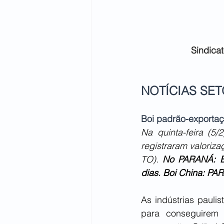
Sindicat
NOTÍCIAS SETO
Boi padrão-exporta
Na quinta-feira (5/
registraram valoriz
TO). 
No PARANÁ: Bo
dias. Boi China: PA
As indústrias pauli
para conseguirem 