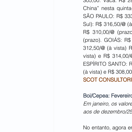
305,00. Vaca: R$ 28
China” nesta quinta
SÃO PAULO: R$ 333,
Sul): R$ 316,50/@ (
R$ 310,00/@ (praz
(prazo). GOIÁS: R$
312,50/@ (à vista)
vista) e R$ 314,00/
ESPÍRITO SANTO: R$
(à vista) e R$ 308,0
SCOT CONSULTORI
Boi/Cepea: Fevereir
Em janeiro, os valo
aos de dezembro/25
No entanto, agora em