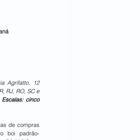
raná
 Agrifatto, 12 
R, RJ, RO, SC e 
Escalas: cinco 
tas de compras 
do boi padrão-