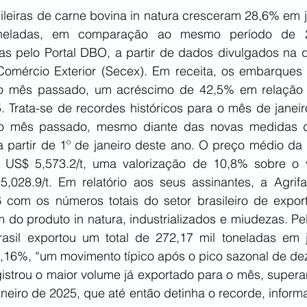
ileiras de carne bovina in natura cresceram 28,6% em j
oneladas, em comparação ao mesmo período de 2
s pelo Portal DBO, a partir de dados divulgados na qui
Comércio Exterior (Secex). Em receita, os embarques 
o mês passado, um acréscimo de 42,5% em relação a
. Trata-se de recordes históricos para o mês de janeiro
o mês passado, mesmo diante das novas medidas d
partir de 1º de janeiro deste ano. O preço médio da ca
 US$ 5,573.2/t, uma valorização de 10,8% sobre o v
5,028.9/t. Em relatório aos seus assinantes, a Agrifat
 com os números totais do setor brasileiro de expor
m do produto in natura, industrializados e miudezas. Pe
rasil exportou um total de 272,17 mil toneladas em j
16%, “um movimento típico após o pico sazonal de dez
egistrou o maior volume já exportado para o mês, super
iro de 2025, que até então detinha o recorde, informa 