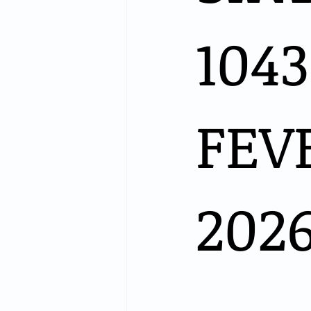
1043
FEV
202