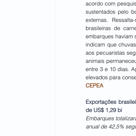
acordo com pesquisa
sustentados pelo b
externas. Ressalt
brasileiras de car
embarques haviam si
indicam que chuvas
aos pecuaristas seg
animais permaneceu 
entre 3 e 10 dias. 
elevados para conse
CEPEA
Exportações brasile
de US$ 1,29 bi
Embarques totalizar
anual de 42,5% seg