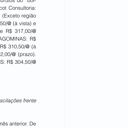
brutos do “boi-
t Consultoria: 
(Exceto região 
/@ (à vista) e 
e R$ 317,00/@ 
RAGOMINAS: R$ 
$ 310,50/@ (à 
,00/@ (prazo). 
S: R$ 304,50/@ 
cilações frente 
ês anterior. De 