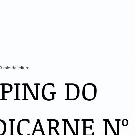
SINDICARNE
COTAÇÕES E ESTATÍSTICAS
ASSOCIADOS
LI
9 min de leitura
PPING DO
DICARNE Nº