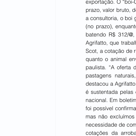
exportação. O “boi-C
prazo, valor bruto,
a consultoria, o bo
(no prazo), enquant
batendo R$ 312/@, 
Agrifatto, que trab
Scot, a cotação de 
quanto o animal env
paulista. “A oferta
pastagens naturais
destacou a Agrifatto
é sustentada pelas 
nacional. Em boletim
foi possível confir
mas não excluímos 
necessidade de comp
cotações da arroba