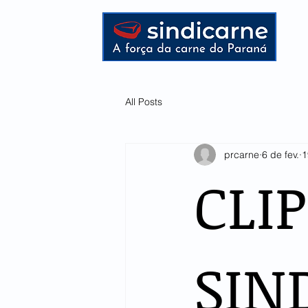
HOME
All Posts
prcarne
6 de fev.
1
CLI
SIN