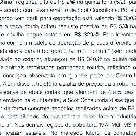
hina” registrou alta de R$ 2/@ na quinta-feira (5/2), pa
 de acordo com levantamento da Scot Consultoria. Por s
i gordo sem perfil para exportação está valendo R$ 330
o a vaca gorda sofreu reajuste positivo de R$ 5/@ n
e novilha segue cotada em R$ 320/@. Pelo levantame
alha com um modelo de apuração de preços diferente a
referência para o boi gordo, tanto o “comum” (sem padr
iado ao exterior, alcançou os R$ 340/@ na quinta-fei
 de animais terminados permanece restrita, refletindo 
, condição observada em grande parte do Centro-No
. Além disso a trajetória de alta de preços da arroba no
escalas de abate curtas, que atendem de 4 a 5 dias ú
 enviado na quinta-feira, a Scot Consultoria disse que 
mar de forma concreta negócios realizados acima de R$ 
a possibilidade de que tenham ocorrido em indústri
ra”. Nas demais regiões de cobertura (MA, MG, MS, MT
 ficaram estáveis. No mercado futuro, os contratos